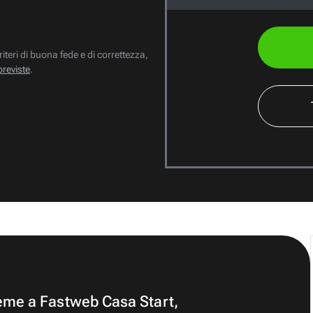
riteri di buona fede e di correttezza,
previste
.
ieme a Fastweb Casa Start,