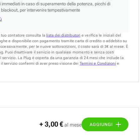
si immediati in caso di superamento della potenza, picchi di
blackout, per intervenire tempestivamente
iù
l tuo contatore consulta la
lista dei distributori
e verifica le iniziali del
oghe e disponibile con pagamento tramite carta di credito o addebito su
uccessivamente, per le nuove sottoscrizioni, il costo sarà di 3€ al mese. È
g. Puoi disattivare il servizio in qualsiasi momento e senza costi
l servizio. La Plug è coperta da una garanzia di 24 mesi che include la
il servizio confermi di aver preso visione dei
Termini e Condizioni
e
+ 3,00 €
AGGIUNGI
al mese