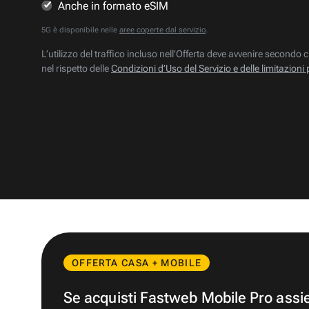
Anche in formato eSIM
5G è disponibile nelle
aree coperte dal servizio
.
L’utilizzo del traffico incluso nell’Offerta deve avvenire secondo c
nel rispetto delle
Condizioni d’Uso del Servizio e delle limitazioni 
OFFERTA CASA + MOBILE
Se acquisti Fastweb Mobile Pro ass