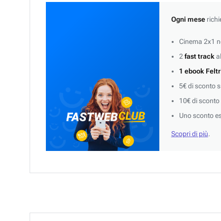
Ogni mese
richi
Cinema 2x1 ne
2
fast track
al
1 ebook Feltr
5€ di sconto 
10€ di sconto
Uno sconto es
Scopri di più
.