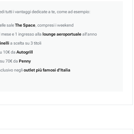
edi tutti i vantaggi dedicate a te, come ad esempio:
lle sale
The Space
, compresi i weekend
 mese e 1 ingresso alla
lounge aeroportuale
all’anno
inelli
a scelta su 3 titoli
su 10€ da
Autogrill
 su 70€ da
Penny
clusivo negli
outlet più famosi d’Italia