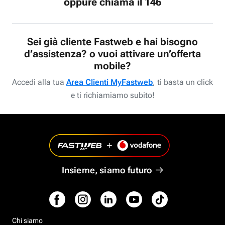
oppure chiama il 146
Sei già cliente Fastweb e hai bisogno
d’assistenza? o vuoi attivare un’offerta
mobile?
Accedi alla tua
Area Clienti MyFastweb
, ti basta un click
e ti richiamiamo subito!
Insieme, siamo futuro
Chi siamo