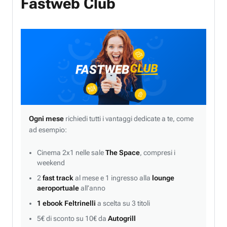
Fastweb Club
Ogni mese
richiedi tutti i vantaggi dedicate a te, come
ad esempio:
Cinema 2x1 nelle sale
The Space
, compresi i
weekend
2
fast track
al mese e 1 ingresso alla
lounge
aeroportuale
all’anno
1 ebook Feltrinelli
a scelta su 3 titoli
5€ di sconto su 10€ da
Autogrill