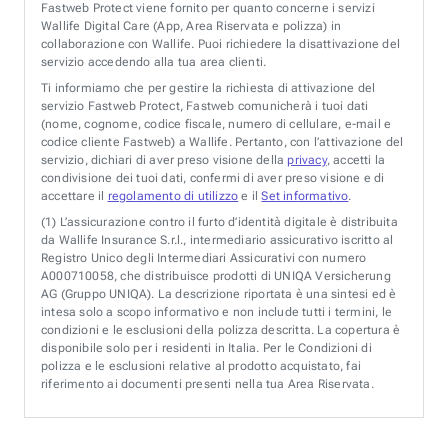
Fastweb Protect viene fornito per quanto concerne i servizi
Wallife Digital Care (App, Area Riservata e polizza) in
collaborazione con Wallife. Puoi richiedere la disattivazione del
servizio accedendo alla tua area clienti.
Ti informiamo che per gestire la richiesta di attivazione del
servizio Fastweb Protect, Fastweb comunicherà i tuoi dati
(nome, cognome, codice fiscale, numero di cellulare, e-mail e
codice cliente Fastweb) a Wallife. Pertanto, con l’attivazione del
servizio, dichiari di aver preso visione della
privacy
, accetti la
condivisione dei tuoi dati, confermi di aver preso visione e di
accettare il
regolamento di utilizzo
e il
Set informativo
.
(1)
L’assicurazione contro il furto d’identità digitale è distribuita
da Wallife Insurance S.r.l., intermediario assicurativo iscritto al
Registro Unico degli Intermediari Assicurativi con numero
A000710058, che distribuisce prodotti di UNIQA Versicherung
AG (Gruppo UNIQA). La descrizione riportata è una sintesi ed è
intesa solo a scopo informativo e non include tutti i termini, le
condizioni e le esclusioni della polizza descritta. La copertura è
disponibile solo per i residenti in Italia. Per le Condizioni di
polizza e le esclusioni relative al prodotto acquistato, fai
riferimento ai documenti presenti nella tua Area Riservata.