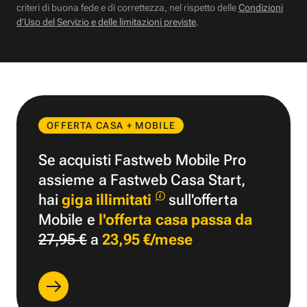
criteri di buona fede e di correttezza, nel rispetto delle
Condizioni
d’Uso del Servizio e delle limitazioni previste
.
OFFERTA CASA + MOBILE
Se acquisti Fastweb Mobile Pro
assieme a Fastweb Casa Start,
hai
giga illimitati
sull'offerta
Mobile e
l'offerta casa passa da
27,95 €
a
23,95 €/mese