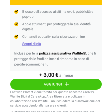
Blocco dell'accesso ai siti malevoli, pubblicità e
pop-up
App e strumenti per proteggere la tua identità
digitale
Contenuti educativi sulla sicurezza online
Scopri di più
Inclusa per te la
polizza assicurativa Wallife®
, che ti
protegge dalle frodi online e ti rimborsa in caso di
perdite economiche
.
(1)
+ 3,00 €
al mese
AGGIUNGI
Fastweb Protect viene fornito per quanto concerne i servizi
Wallife Digital Care (App, Area Riservata e polizza) in
collaborazione con Wallife. Puoi richiedere la disattivazione del
servizio accedendo alla tua area clienti.
Ti informiamo che per gestire la richiesta di attivazione del