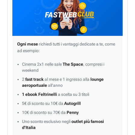
Ogni mese
richiedi tutti i vantaggi dedicate a te, come
ad esempio:
Cinema 2x1 nelle sale
The Space
, compresi i
weekend
2
fast track
al mese e 1 ingresso alla
lounge
aeroportuale
all’anno
1 ebook Feltrinelli
a scelta su 3 titoli
5€ di sconto su 10€ da
Autogrill
10€ di sconto su 70€ da
Penny
Uno sconto esclusivo negli
outlet più famosi
d’Italia