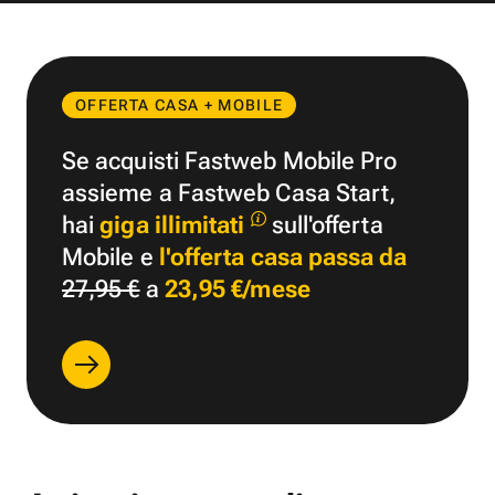
OFFERTA CASA + MOBILE
Se acquisti Fastweb Mobile Pro
assieme a Fastweb Casa Start,
hai
giga illimitati
sull'offerta
Mobile e
l'offerta casa passa da
27,95 €
a
23,95 €/mese