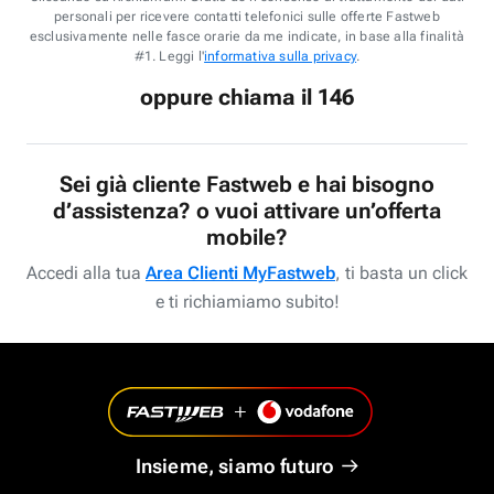
personali per ricevere contatti telefonici sulle offerte Fastweb
esclusivamente nelle fasce orarie da me indicate, in base alla finalità
#1. Leggi l'
informativa sulla privacy
.
oppure chiama il 146
Sei già cliente Fastweb e hai bisogno
d’assistenza? o vuoi attivare un’offerta
mobile?
Accedi alla tua
Area Clienti MyFastweb
, ti basta un click
e ti richiamiamo subito!
Insieme, siamo futuro