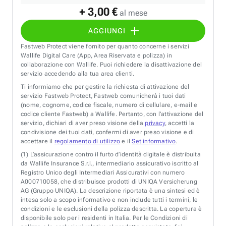
+ 3,00 €
al mese
AGGIUNGI
Fastweb Protect viene fornito per quanto concerne i servizi
Wallife Digital Care (App, Area Riservata e polizza) in
collaborazione con Wallife. Puoi richiedere la disattivazione del
servizio accedendo alla tua area clienti.
Ti informiamo che per gestire la richiesta di attivazione del
servizio Fastweb Protect, Fastweb comunicherà i tuoi dati
(nome, cognome, codice fiscale, numero di cellulare, e-mail e
codice cliente Fastweb) a Wallife. Pertanto, con l’attivazione del
servizio, dichiari di aver preso visione della
privacy
, accetti la
condivisione dei tuoi dati, confermi di aver preso visione e di
accettare il
regolamento di utilizzo
e il
Set informativo
.
(1)
L’assicurazione contro il furto d’identità digitale è distribuita
da Wallife Insurance S.r.l., intermediario assicurativo iscritto al
Registro Unico degli Intermediari Assicurativi con numero
A000710058, che distribuisce prodotti di UNIQA Versicherung
AG (Gruppo UNIQA). La descrizione riportata è una sintesi ed è
intesa solo a scopo informativo e non include tutti i termini, le
condizioni e le esclusioni della polizza descritta. La copertura è
disponibile solo per i residenti in Italia. Per le Condizioni di