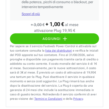
della potenza, picchi di consumo o blackout, per
intervenire tempestivamente
Scopri di più
+ 1,00 €
+ 3,00 €
al mese
attivazione Plug 19,95 €
AGGIUNGI
Per sapere se il servizio Fastweb Power Control è attivabile sul
tuo contatore consulta la
lista dei distributori
e verifica le iniziali
del POD apposte sul tuo contatore. Fino al 31/08/2026, salvo
proroghe e disponibile con pagamento tramite carta di credito o
addebito su conto corrente. Il costo mensile del servizio è di 1€
al mese. Successivamente, per le nuove sottoscrizioni, il costo
sarà di 3€ al mese. È previsto un costo di attivazione di 19,95€
una tantum per la Plug. Puoi disattivare il servizio in qualsiasi
momento e senza costi aggiuntivi. La Plug rimarrà tua anche
dopo la disattivazione del servizio. La Plug è coperta da una
garanzia di 24 mesi che include la sostituzione immediata in
caso di guasto tecnico. Richiedendo il servizio confermi di aver
preso visione dei
Termini e Condizioni
e della
Privacy
.