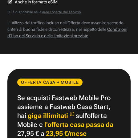
Anche in formato eSIM
5G è disponibile nelle
aree coperte dal servizio
.
L’utilizzo del traffico incluso nell’Offerta deve avvenire secondo
criteri di buona fede e di correttezza, nel rispetto delle
Condizioni
d’Uso del Servizio e delle limitazioni previste
.
OFFERTA CASA + MOBILE
Se acquisti Fastweb Mobile Pro
assieme a Fastweb Casa Start,
hai
giga illimitati
sull'offerta
Mobile e
l'offerta casa passa da
27,95 €
a
23,95 €/mese