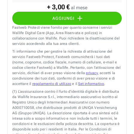
+ 3,00 €
al mese
AGGIUNGI
Fastweb Protect viene fornito per quanto concerne i servizi
Wallife Digital Care (App, Area Riservata e polizza) in
collaborazione con Wallife. Puoi richiedere la disattivazione del
servizio accedendo alla tua area clienti.
Ti informiamo che per gestire la richiesta di attivazione del
servizio Fastweb Protect, Fastweb comunicherà i tuoi dati
(nome, cognome, codice fiscale, numero di cellulare, e-mail e
codice cliente Fastweb) a Wallife. Pertanto, con l’attivazione del
servizio, dichiari di aver preso visione della
privacy
, accetti la
condivisione dei tuoi dati, confermi di aver preso visione e di
accettare il
regolamento di utilizzo
e il
Set informativo
.
(1)
L’assicurazione contro il furto d’identità digitale è distribuita
da Wallife Insurance S.r.l., intermediario assicurativo iscritto al
Registro Unico degli Intermediari Assicurativi con numero
A000710058, che distribuisce prodotti di UNIQA Versicherung
AG (Gruppo UNIQA). La descrizione riportata è una sintesi ed è
intesa solo a scopo informativo e non include tutti i termini, le
condizioni e le esclusioni della polizza descritta. La copertura è
disponibile solo per i residenti in Italia. Per le Condizioni di