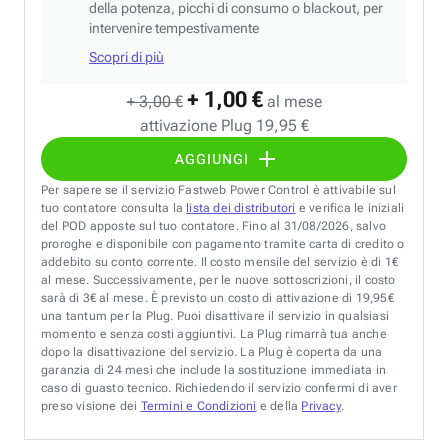
della potenza, picchi di consumo o blackout, per
intervenire tempestivamente
Scopri di più
+ 1,00 €
+ 3,00 €
al mese
attivazione Plug 19,95 €
AGGIUNGI
Per sapere se il servizio Fastweb Power Control è attivabile sul
tuo contatore consulta la
lista dei distributori
e verifica le iniziali
del POD apposte sul tuo contatore. Fino al 31/08/2026, salvo
proroghe e disponibile con pagamento tramite carta di credito o
addebito su conto corrente. Il costo mensile del servizio è di 1€
al mese. Successivamente, per le nuove sottoscrizioni, il costo
sarà di 3€ al mese. È previsto un costo di attivazione di 19,95€
una tantum per la Plug. Puoi disattivare il servizio in qualsiasi
momento e senza costi aggiuntivi. La Plug rimarrà tua anche
dopo la disattivazione del servizio. La Plug è coperta da una
garanzia di 24 mesi che include la sostituzione immediata in
caso di guasto tecnico. Richiedendo il servizio confermi di aver
preso visione dei
Termini e Condizioni
e della
Privacy
.