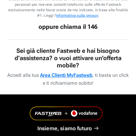
personali per ricevere contatti telefonici sulle offerte Fastweb
esclusivamente nelle fasce orarie da me indicate, in base alla finalità
#1. Leggi l'
informativa sulla privacy
.
oppure chiama il 146
Sei già cliente Fastweb e hai bisogno
d’assistenza? o vuoi attivare un’offerta
mobile?
Accedi alla tua
Area Clienti MyFastweb
, ti basta un click
e ti richiamiamo subito!
Insieme, siamo futuro