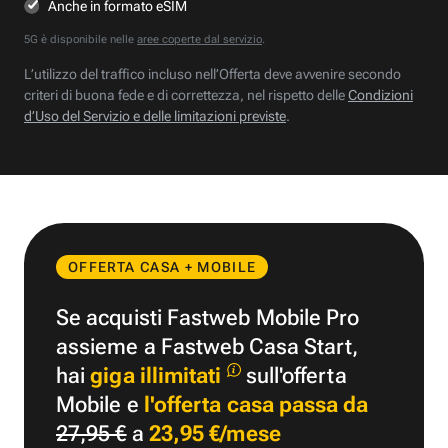
Anche in formato eSIM
5G è disponibile nelle
aree coperte dal servizio
.
L’utilizzo del traffico incluso nell’Offerta deve avvenire secondo
criteri di buona fede e di correttezza, nel rispetto delle
Condizioni
d’Uso del Servizio e delle limitazioni previste
.
OFFERTA CASA + MOBILE
Se acquisti Fastweb Mobile Pro
assieme a Fastweb Casa Start,
hai
giga illimitati
sull'offerta
Mobile e
l'offerta casa passa da
27,95 €
a
23,95 €/mese