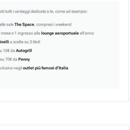
edi tutti i vantaggi dedicate a te, come ad esempio:
lle sale
The Space
, compresi i weekend
 mese e 1 ingresso alla
lounge aeroportuale
all’anno
inelli
a scelta su 3 titoli
su 10€ da
Autogrill
 su 70€ da
Penny
clusivo negli
outlet più famosi d’Italia