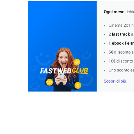
Ogni mese
richi
Cinema 2x1 ne
2
fast track
al
1 ebook Feltr
5€ di sconto 
10€ di sconto
Uno sconto es
Scopri di più
.