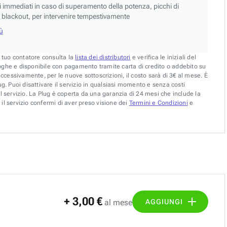
si immediati in caso di superamento della potenza, picchi di
blackout, per intervenire tempestivamente
iù
l tuo contatore consulta la
lista dei distributori
e verifica le iniziali del
oghe e disponibile con pagamento tramite carta di credito o addebito su
uccessivamente, per le nuove sottoscrizioni, il costo sarà di 3€ al mese. È
g. Puoi disattivare il servizio in qualsiasi momento e senza costi
l servizio. La Plug è coperta da una garanzia di 24 mesi che include la
il servizio confermi di aver preso visione dei
Termini e Condizioni
e
+ 3,00 €
AGGIUNGI
al mese