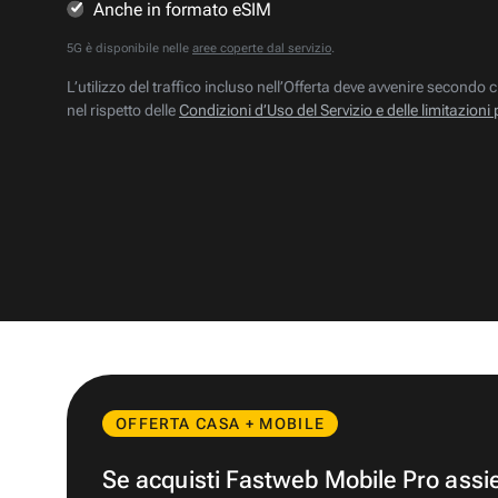
Anche in formato eSIM
5G è disponibile nelle
aree coperte dal servizio
.
L’utilizzo del traffico incluso nell’Offerta deve avvenire secondo c
nel rispetto delle
Condizioni d’Uso del Servizio e delle limitazioni 
OFFERTA CASA + MOBILE
Se acquisti Fastweb Mobile Pro ass