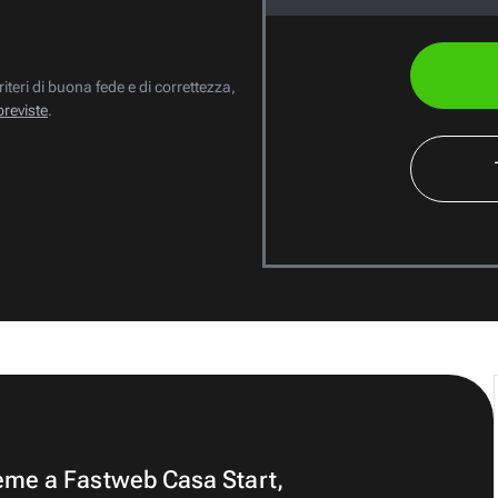
riteri di buona fede e di correttezza,
previste
.
ieme a Fastweb Casa Start,