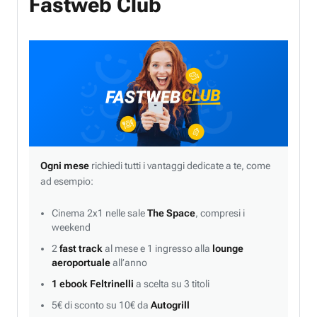
Fastweb Club
Ogni mese
richiedi tutti i vantaggi dedicate a te, come
ad esempio:
Cinema 2x1 nelle sale
The Space
, compresi i
weekend
2
fast track
al mese e 1 ingresso alla
lounge
aeroportuale
all’anno
1 ebook Feltrinelli
a scelta su 3 titoli
5€ di sconto su 10€ da
Autogrill