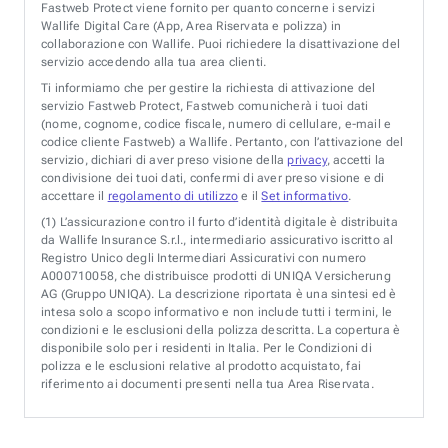
Fastweb Protect viene fornito per quanto concerne i servizi
Wallife Digital Care (App, Area Riservata e polizza) in
collaborazione con Wallife. Puoi richiedere la disattivazione del
servizio accedendo alla tua area clienti.
Ti informiamo che per gestire la richiesta di attivazione del
servizio Fastweb Protect, Fastweb comunicherà i tuoi dati
(nome, cognome, codice fiscale, numero di cellulare, e-mail e
codice cliente Fastweb) a Wallife. Pertanto, con l’attivazione del
servizio, dichiari di aver preso visione della
privacy
, accetti la
condivisione dei tuoi dati, confermi di aver preso visione e di
accettare il
regolamento di utilizzo
e il
Set informativo
.
(1)
L’assicurazione contro il furto d’identità digitale è distribuita
da Wallife Insurance S.r.l., intermediario assicurativo iscritto al
Registro Unico degli Intermediari Assicurativi con numero
A000710058, che distribuisce prodotti di UNIQA Versicherung
AG (Gruppo UNIQA). La descrizione riportata è una sintesi ed è
intesa solo a scopo informativo e non include tutti i termini, le
condizioni e le esclusioni della polizza descritta. La copertura è
disponibile solo per i residenti in Italia. Per le Condizioni di
polizza e le esclusioni relative al prodotto acquistato, fai
riferimento ai documenti presenti nella tua Area Riservata.