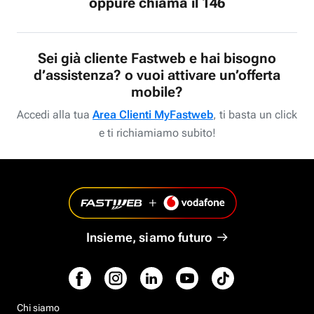
oppure chiama il 146
Sei già cliente Fastweb e hai bisogno
d’assistenza? o vuoi attivare un’offerta
mobile?
Accedi alla tua
Area Clienti MyFastweb
, ti basta un click
e ti richiamiamo subito!
Insieme, siamo futuro
Chi siamo