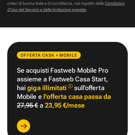
criteri di buona fede e di correttezza, nel rispetto delle
Condizioni
d’Uso del Servizio e delle limitazioni previste
.
OFFERTA CASA + MOBILE
Se acquisti Fastweb Mobile Pro
assieme a Fastweb Casa Start,
hai
giga illimitati
sull'offerta
Mobile e
l'offerta casa passa da
27,95 €
a
23,95 €/mese