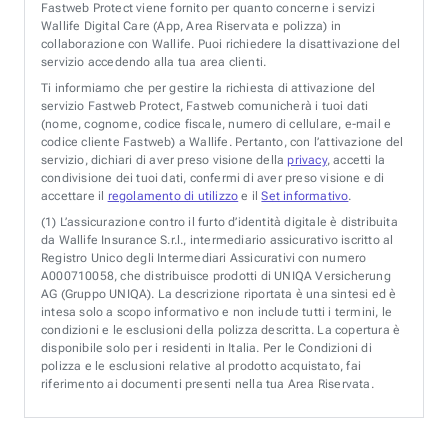
Fastweb Protect viene fornito per quanto concerne i servizi
Wallife Digital Care (App, Area Riservata e polizza) in
collaborazione con Wallife. Puoi richiedere la disattivazione del
servizio accedendo alla tua area clienti.
Ti informiamo che per gestire la richiesta di attivazione del
servizio Fastweb Protect, Fastweb comunicherà i tuoi dati
(nome, cognome, codice fiscale, numero di cellulare, e-mail e
codice cliente Fastweb) a Wallife. Pertanto, con l’attivazione del
servizio, dichiari di aver preso visione della
privacy
, accetti la
condivisione dei tuoi dati, confermi di aver preso visione e di
accettare il
regolamento di utilizzo
e il
Set informativo
.
(1)
L’assicurazione contro il furto d’identità digitale è distribuita
da Wallife Insurance S.r.l., intermediario assicurativo iscritto al
Registro Unico degli Intermediari Assicurativi con numero
A000710058, che distribuisce prodotti di UNIQA Versicherung
AG (Gruppo UNIQA). La descrizione riportata è una sintesi ed è
intesa solo a scopo informativo e non include tutti i termini, le
condizioni e le esclusioni della polizza descritta. La copertura è
disponibile solo per i residenti in Italia. Per le Condizioni di
polizza e le esclusioni relative al prodotto acquistato, fai
riferimento ai documenti presenti nella tua Area Riservata.