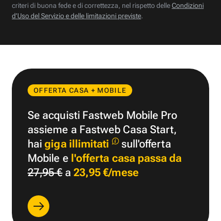
criteri di buona fede e di correttezza, nel rispetto delle
Condizioni
d’Uso del Servizio e delle limitazioni previste
.
OFFERTA CASA + MOBILE
Se acquisti Fastweb Mobile Pro
assieme a Fastweb Casa Start,
hai
giga illimitati
sull'offerta
Mobile e
l'offerta casa passa da
27,95 €
a
23,95 €/mese