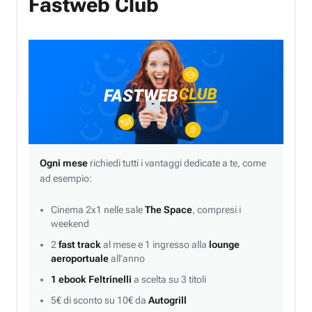
Fastweb Club
Ogni mese
richiedi tutti i vantaggi dedicate a te, come
ad esempio:
Cinema 2x1 nelle sale
The Space
, compresi i
weekend
2
fast track
al mese e 1 ingresso alla
lounge
aeroportuale
all’anno
1 ebook Feltrinelli
a scelta su 3 titoli
5€ di sconto su 10€ da
Autogrill