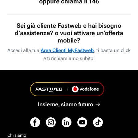
oppure chiama il 146
Sei già cliente Fastweb e hai bisogno
d’assistenza? o vuoi attivare un’offerta
mobile?
Accedi alla tua
Area Clienti MyFastweb
, ti basta un click
e ti richiamiamo subito!
Insieme, siamo futuro
Chi siamo