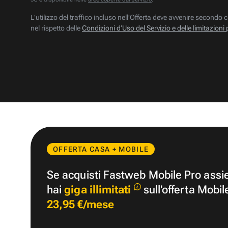
L’utilizzo del traffico incluso nell’Offerta deve avvenire secondo c
nel rispetto delle
Condizioni d’Uso del Servizio e delle limitazioni 
OFFERTA CASA + MOBILE
Se acquisti Fastweb Mobile Pro ass
hai
giga illimitati
sull'offerta Mobil
23,95 €/mese