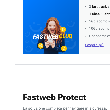
2
fast track
al
1 ebook Feltr
5€ di sconto 
10€ di sconto
Uno sconto es
Scopri di più
.
Fastweb Protect
La soluzione completa per navigare in sicurezza.