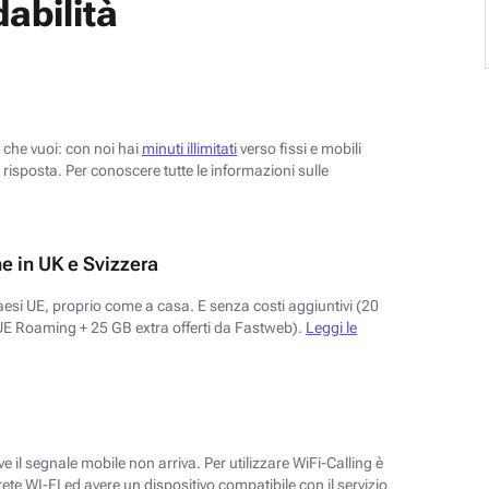
abilità
o che vuoi: con noi hai
minuti illimitati
verso fissi e mobili
risposta. Per conoscere tutte le informazioni sulle
e in UK e Svizzera
aesi UE, proprio come a casa. E senza costi aggiuntivi (20
UE Roaming + 25 GB extra offerti da Fastweb).
Leggi le
 il segnale mobile non arriva. Per utilizzare WiFi-Calling è
ete WI-FI ed avere un dispositivo compatibile con il servizio