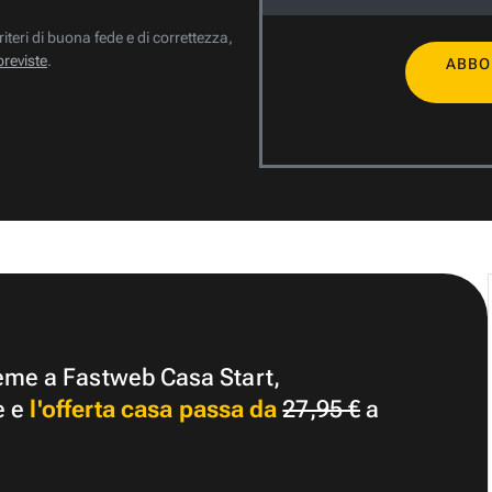
riteri di buona fede e di correttezza,
previste
.
ABBO
ieme a Fastweb Casa Start,
e e
l'offerta casa passa da
27,95 €
a