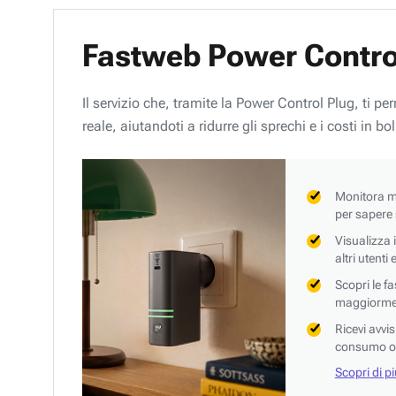
Fastweb Power Contro
Il servizio che, tramite la Power Control Plug, ti p
reale, aiutandoti a ridurre gli sprechi e i costi in bol
Monitora mi
per sapere
Visualizza 
altri utenti
Scopri le f
maggiorment
Ricevi avvi
consumo o 
Scopri di p