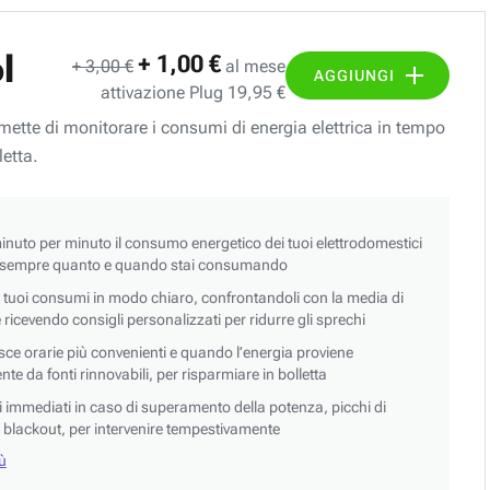
l
+ 1,00 €
+ 3,00 €
al mese
AGGIUNGI
attivazione Plug 19,95 €
ermette di monitorare i consumi di energia elettrica in tempo
letta.
nuto per minuto il consumo energetico dei tuoi elettrodomestici
 sempre quanto e quando stai consumando
i tuoi consumi in modo chiaro, confrontandoli con la media di
 e ricevendo consigli personalizzati per ridurre gli sprechi
asce orarie più convenienti e quando l’energia proviene
e da fonti rinnovabili, per risparmiare in bolletta
si immediati in caso di superamento della potenza, picchi di
blackout, per intervenire tempestivamente
iù