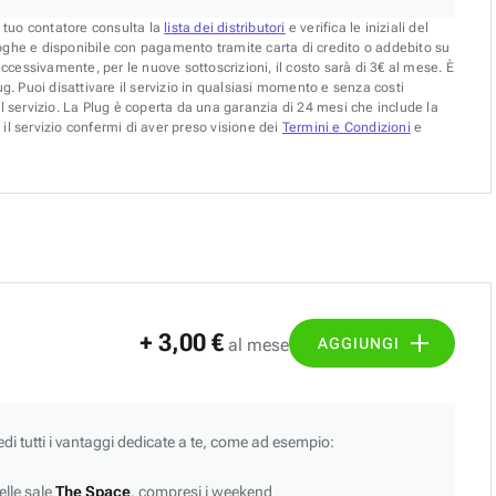
l tuo contatore consulta la
lista dei distributori
e verifica le iniziali del
oghe e disponibile con pagamento tramite carta di credito o addebito su
uccessivamente, per le nuove sottoscrizioni, il costo sarà di 3€ al mese. È
g. Puoi disattivare il servizio in qualsiasi momento e senza costi
l servizio. La Plug è coperta da una garanzia di 24 mesi che include la
il servizio confermi di aver preso visione dei
Termini e Condizioni
e
+ 3,00 €
AGGIUNGI
al mese
edi tutti i vantaggi dedicate a te, come ad esempio:
lle sale
The Space
, compresi i weekend