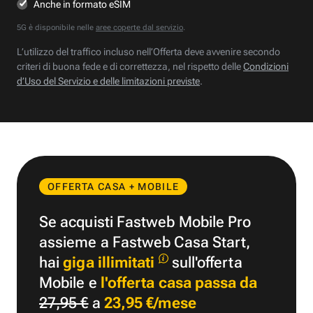
Anche in formato eSIM
5G è disponibile nelle
aree coperte dal servizio
.
L’utilizzo del traffico incluso nell’Offerta deve avvenire secondo
criteri di buona fede e di correttezza, nel rispetto delle
Condizioni
d’Uso del Servizio e delle limitazioni previste
.
OFFERTA CASA + MOBILE
Se acquisti Fastweb Mobile Pro
assieme a Fastweb Casa Start,
hai
giga illimitati
sull'offerta
Mobile e
l'offerta casa passa da
27,95 €
a
23,95 €/mese