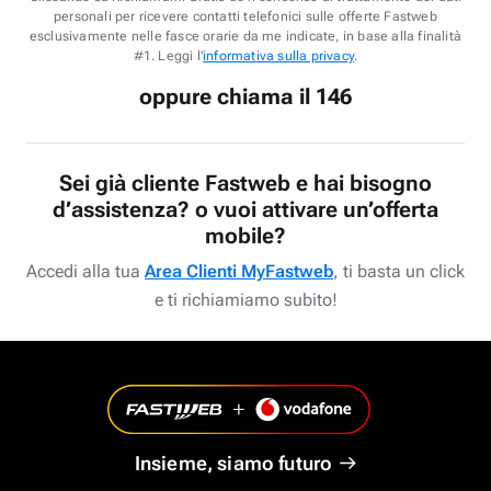
personali per ricevere contatti telefonici sulle offerte Fastweb
esclusivamente nelle fasce orarie da me indicate, in base alla finalità
#1. Leggi l'
informativa sulla privacy
.
oppure chiama il 146
Sei già cliente Fastweb e hai bisogno
d’assistenza? o vuoi attivare un’offerta
mobile?
Accedi alla tua
Area Clienti MyFastweb
, ti basta un click
e ti richiamiamo subito!
Insieme, siamo futuro