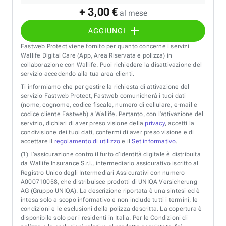
+ 3,00 €
al mese
AGGIUNGI
Fastweb Protect viene fornito per quanto concerne i servizi
Wallife Digital Care (App, Area Riservata e polizza) in
collaborazione con Wallife. Puoi richiedere la disattivazione del
servizio accedendo alla tua area clienti.
Ti informiamo che per gestire la richiesta di attivazione del
servizio Fastweb Protect, Fastweb comunicherà i tuoi dati
(nome, cognome, codice fiscale, numero di cellulare, e-mail e
codice cliente Fastweb) a Wallife. Pertanto, con l’attivazione del
servizio, dichiari di aver preso visione della
privacy
, accetti la
condivisione dei tuoi dati, confermi di aver preso visione e di
accettare il
regolamento di utilizzo
e il
Set informativo
.
(1)
L’assicurazione contro il furto d’identità digitale è distribuita
da Wallife Insurance S.r.l., intermediario assicurativo iscritto al
Registro Unico degli Intermediari Assicurativi con numero
A000710058, che distribuisce prodotti di UNIQA Versicherung
AG (Gruppo UNIQA). La descrizione riportata è una sintesi ed è
intesa solo a scopo informativo e non include tutti i termini, le
condizioni e le esclusioni della polizza descritta. La copertura è
disponibile solo per i residenti in Italia. Per le Condizioni di