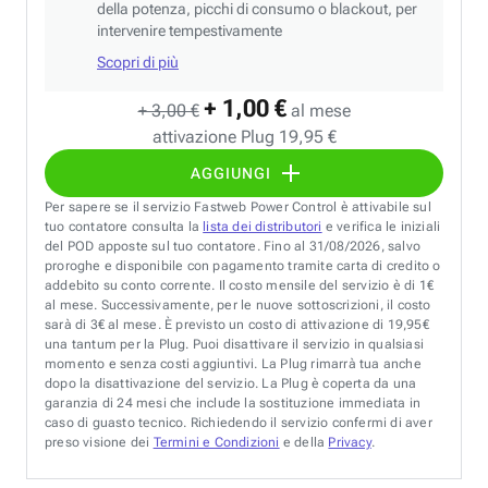
della potenza, picchi di consumo o blackout, per
intervenire tempestivamente
Scopri di più
+ 1,00 €
+ 3,00 €
al mese
attivazione Plug 19,95 €
AGGIUNGI
Per sapere se il servizio Fastweb Power Control è attivabile sul
tuo contatore consulta la
lista dei distributori
e verifica le iniziali
del POD apposte sul tuo contatore. Fino al 31/08/2026, salvo
proroghe e disponibile con pagamento tramite carta di credito o
addebito su conto corrente. Il costo mensile del servizio è di 1€
al mese. Successivamente, per le nuove sottoscrizioni, il costo
sarà di 3€ al mese. È previsto un costo di attivazione di 19,95€
una tantum per la Plug. Puoi disattivare il servizio in qualsiasi
momento e senza costi aggiuntivi. La Plug rimarrà tua anche
dopo la disattivazione del servizio. La Plug è coperta da una
garanzia di 24 mesi che include la sostituzione immediata in
caso di guasto tecnico. Richiedendo il servizio confermi di aver
preso visione dei
Termini e Condizioni
e della
Privacy
.