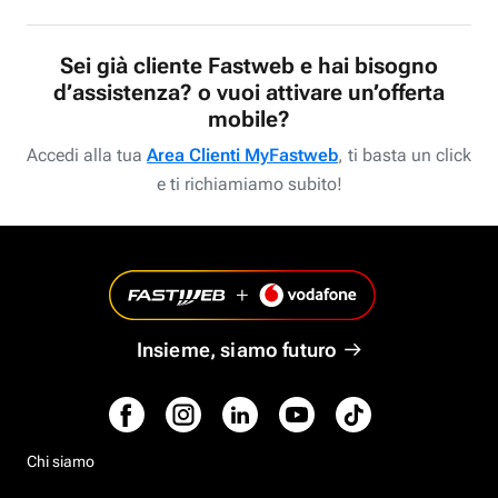
Sei già cliente Fastweb e hai bisogno
d’assistenza? o vuoi attivare un’offerta
mobile?
Accedi alla tua
Area Clienti MyFastweb
, ti basta un click
e ti richiamiamo subito!
Insieme, siamo futuro
Chi siamo