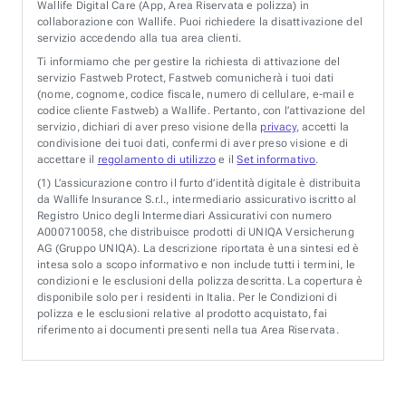
Wallife Digital Care (App, Area Riservata e polizza) in
collaborazione con Wallife. Puoi richiedere la disattivazione del
servizio accedendo alla tua area clienti.
Ti informiamo che per gestire la richiesta di attivazione del
servizio Fastweb Protect, Fastweb comunicherà i tuoi dati
(nome, cognome, codice fiscale, numero di cellulare, e-mail e
codice cliente Fastweb) a Wallife. Pertanto, con l’attivazione del
servizio, dichiari di aver preso visione della
privacy
, accetti la
condivisione dei tuoi dati, confermi di aver preso visione e di
accettare il
regolamento di utilizzo
e il
Set informativo
.
(1)
L’assicurazione contro il furto d’identità digitale è distribuita
da Wallife Insurance S.r.l., intermediario assicurativo iscritto al
Registro Unico degli Intermediari Assicurativi con numero
A000710058, che distribuisce prodotti di UNIQA Versicherung
AG (Gruppo UNIQA). La descrizione riportata è una sintesi ed è
intesa solo a scopo informativo e non include tutti i termini, le
condizioni e le esclusioni della polizza descritta. La copertura è
disponibile solo per i residenti in Italia. Per le Condizioni di
polizza e le esclusioni relative al prodotto acquistato, fai
riferimento ai documenti presenti nella tua Area Riservata.