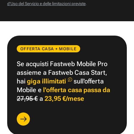
d’Uso del Servizio e delle limitazioni previste
.
OFFERTA CASA + MOBILE
Se acquisti Fastweb Mobile Pro
assieme a Fastweb Casa Start,
hai
giga illimitati
sull'offerta
Mobile e
l'offerta casa passa da
27,95 €
a
23,95 €/mese