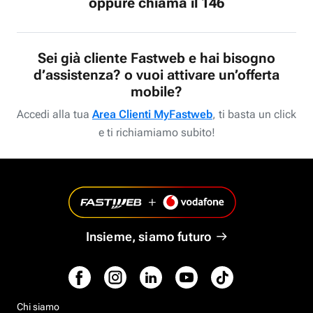
oppure chiama il 146
Sei già cliente Fastweb e hai bisogno
d’assistenza? o vuoi attivare un’offerta
mobile?
Accedi alla tua
Area Clienti MyFastweb
, ti basta un click
e ti richiamiamo subito!
Insieme, siamo futuro
Chi siamo