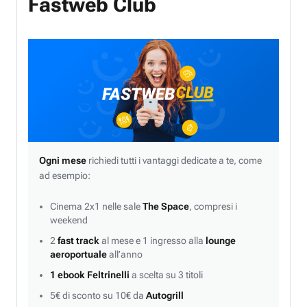
Fastweb Club
Ogni mese
richiedi tutti i vantaggi dedicate a te, come
ad esempio:
Cinema 2x1 nelle sale
The Space
, compresi i
weekend
2
fast track
al mese e 1 ingresso alla
lounge
aeroportuale
all’anno
1 ebook Feltrinelli
a scelta su 3 titoli
5€ di sconto su 10€ da
Autogrill