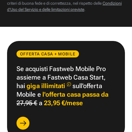
criteri di buona fede e di correttezza, nel rispetto delle
Condizioni
d’Uso del Servizio e delle limitazioni previste
.
OFFERTA CASA + MOBILE
Se acquisti Fastweb Mobile Pro
assieme a Fastweb Casa Start,
hai
giga illimitati
sull'offerta
Mobile e
l'offerta casa passa da
27,95 €
a
23,95 €/mese