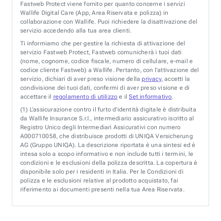
Fastweb Protect viene fornito per quanto concerne i servizi
Wallife Digital Care (App, Area Riservata e polizza) in
collaborazione con Wallife. Puoi richiedere la disattivazione del
servizio accedendo alla tua area clienti.
Ti informiamo che per gestire la richiesta di attivazione del
servizio Fastweb Protect, Fastweb comunicherà i tuoi dati
(nome, cognome, codice fiscale, numero di cellulare, e-mail e
codice cliente Fastweb) a Wallife. Pertanto, con l’attivazione del
servizio, dichiari di aver preso visione della
privacy
, accetti la
condivisione dei tuoi dati, confermi di aver preso visione e di
accettare il
regolamento di utilizzo
e il
Set informativo
.
(1)
L’assicurazione contro il furto d’identità digitale è distribuita
da Wallife Insurance S.r.l., intermediario assicurativo iscritto al
Registro Unico degli Intermediari Assicurativi con numero
A000710058, che distribuisce prodotti di UNIQA Versicherung
AG (Gruppo UNIQA). La descrizione riportata è una sintesi ed è
intesa solo a scopo informativo e non include tutti i termini, le
condizioni e le esclusioni della polizza descritta. La copertura è
disponibile solo per i residenti in Italia. Per le Condizioni di
polizza e le esclusioni relative al prodotto acquistato, fai
riferimento ai documenti presenti nella tua Area Riservata.