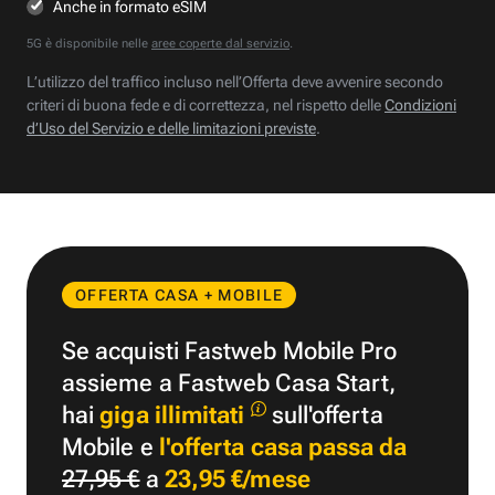
Anche in formato eSIM
5G è disponibile nelle
aree coperte dal servizio
.
L’utilizzo del traffico incluso nell’Offerta deve avvenire secondo
criteri di buona fede e di correttezza, nel rispetto delle
Condizioni
d’Uso del Servizio e delle limitazioni previste
.
OFFERTA CASA + MOBILE
Se acquisti Fastweb Mobile Pro
assieme a Fastweb Casa Start,
hai
giga illimitati
sull'offerta
Mobile e
l'offerta casa passa da
27,95 €
a
23,95 €/mese