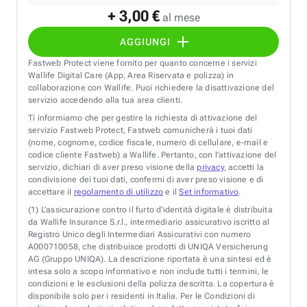
+ 3,00 €
al mese
AGGIUNGI
Fastweb Protect viene fornito per quanto concerne i servizi
Wallife Digital Care (App, Area Riservata e polizza) in
collaborazione con Wallife. Puoi richiedere la disattivazione del
servizio accedendo alla tua area clienti.
Ti informiamo che per gestire la richiesta di attivazione del
servizio Fastweb Protect, Fastweb comunicherà i tuoi dati
(nome, cognome, codice fiscale, numero di cellulare, e-mail e
codice cliente Fastweb) a Wallife. Pertanto, con l’attivazione del
servizio, dichiari di aver preso visione della
privacy
, accetti la
condivisione dei tuoi dati, confermi di aver preso visione e di
accettare il
regolamento di utilizzo
e il
Set informativo
.
(1)
L’assicurazione contro il furto d’identità digitale è distribuita
da Wallife Insurance S.r.l., intermediario assicurativo iscritto al
Registro Unico degli Intermediari Assicurativi con numero
A000710058, che distribuisce prodotti di UNIQA Versicherung
AG (Gruppo UNIQA). La descrizione riportata è una sintesi ed è
intesa solo a scopo informativo e non include tutti i termini, le
condizioni e le esclusioni della polizza descritta. La copertura è
disponibile solo per i residenti in Italia. Per le Condizioni di