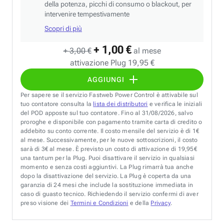
della potenza, picchi di consumo o blackout, per
intervenire tempestivamente
Scopri di più
+ 1,00 €
+ 3,00 €
al mese
attivazione Plug 19,95 €
AGGIUNGI
Per sapere se il servizio Fastweb Power Control è attivabile sul
tuo contatore consulta la
lista dei distributori
e verifica le iniziali
del POD apposte sul tuo contatore. Fino al 31/08/2026, salvo
proroghe e disponibile con pagamento tramite carta di credito o
addebito su conto corrente. Il costo mensile del servizio è di 1€
al mese. Successivamente, per le nuove sottoscrizioni, il costo
sarà di 3€ al mese. È previsto un costo di attivazione di 19,95€
una tantum per la Plug. Puoi disattivare il servizio in qualsiasi
momento e senza costi aggiuntivi. La Plug rimarrà tua anche
dopo la disattivazione del servizio. La Plug è coperta da una
garanzia di 24 mesi che include la sostituzione immediata in
caso di guasto tecnico. Richiedendo il servizio confermi di aver
preso visione dei
Termini e Condizioni
e della
Privacy
.