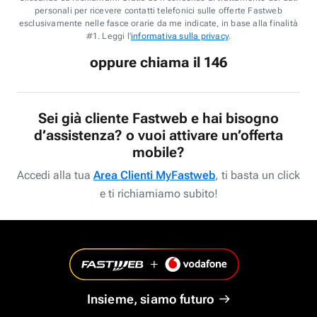
personali per ricevere contatti telefonici sulle offerte Fastweb
esclusivamente nelle fasce orarie da me indicate, in base alla finalità
#1. Leggi l'
informativa sulla privacy
.
oppure chiama il 146
Sei già cliente Fastweb e hai bisogno
d’assistenza? o vuoi attivare un’offerta
mobile?
Accedi alla tua
Area Clienti MyFastweb
, ti basta un click
e ti richiamiamo subito!
Insieme, siamo futuro