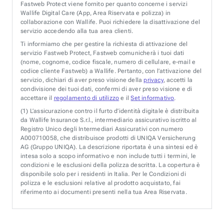
Fastweb Protect viene fornito per quanto concerne i servizi
Wallife Digital Care (App, Area Riservata e polizza) in
collaborazione con Wallife. Puoi richiedere la disattivazione del
servizio accedendo alla tua area clienti.
Ti informiamo che per gestire la richiesta di attivazione del
servizio Fastweb Protect, Fastweb comunicherà i tuoi dati
(nome, cognome, codice fiscale, numero di cellulare, e-mail e
codice cliente Fastweb) a Wallife. Pertanto, con l’attivazione del
servizio, dichiari di aver preso visione della
privacy
, accetti la
condivisione dei tuoi dati, confermi di aver preso visione e di
accettare il
regolamento di utilizzo
e il
Set informativo
.
(1)
L’assicurazione contro il furto d’identità digitale è distribuita
da Wallife Insurance S.r.l., intermediario assicurativo iscritto al
Registro Unico degli Intermediari Assicurativi con numero
A000710058, che distribuisce prodotti di UNIQA Versicherung
AG (Gruppo UNIQA). La descrizione riportata è una sintesi ed è
intesa solo a scopo informativo e non include tutti i termini, le
condizioni e le esclusioni della polizza descritta. La copertura è
disponibile solo per i residenti in Italia. Per le Condizioni di
polizza e le esclusioni relative al prodotto acquistato, fai
riferimento ai documenti presenti nella tua Area Riservata.