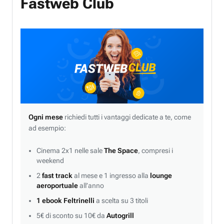
Fastweb Club
Ogni mese
richiedi tutti i vantaggi dedicate a te, come
ad esempio:
Cinema 2x1 nelle sale
The Space
, compresi i
weekend
2
fast track
al mese e 1 ingresso alla
lounge
aeroportuale
all’anno
1 ebook Feltrinelli
a scelta su 3 titoli
5€ di sconto su 10€ da
Autogrill