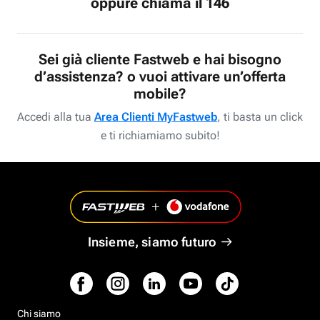
oppure chiama il 146
Sei già cliente Fastweb e hai bisogno
d’assistenza? o vuoi attivare un’offerta
mobile?
Accedi alla tua
Area Clienti MyFastweb
, ti basta un click
e ti richiamiamo subito!
Insieme, siamo futuro
Chi siamo