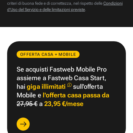
criteri di buona fede e di correttezza, nel rispetto delle
Condizioni
d’Uso del Servizio e delle limitazioni previste
.
OFFERTA CASA + MOBILE
Se acquisti Fastweb Mobile Pro
assieme a Fastweb Casa Start,
hai
giga illimitati
sull'offerta
Mobile e
l'offerta casa passa da
27,95 €
a
23,95 €/mese