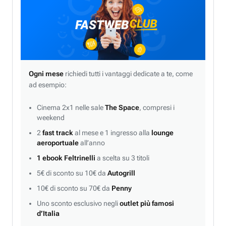
Ogni mese
richiedi tutti i vantaggi dedicate a te, come
ad esempio:
Cinema 2x1 nelle sale
The Space
, compresi i
weekend
2
fast track
al mese e 1 ingresso alla
lounge
aeroportuale
all’anno
1 ebook Feltrinelli
a scelta su 3 titoli
5€ di sconto su 10€ da
Autogrill
10€ di sconto su 70€ da
Penny
Uno sconto esclusivo negli
outlet più famosi
d’Italia