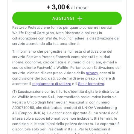
+ 3,00 €
al mese
AGGIUNGI
Fastweb Protect viene fornito per quanto concerne i servizi
Wallife Digital Care (App, Area Riservata e polizza) in
collaborazione con Wallife. Puoi richiedere la disattivazione del
servizio accedendo alla tua area clienti.
Ti informiamo che per gestire la richiesta di attivazione del
servizio Fastweb Protect, Fastweb comunicherà i tuoi dati
(nome, cognome, codice fiscale, numero di cellulare, e-mail e
codice cliente Fastweb) a Wallife. Pertanto, con l’attivazione del
servizio, dichiari di aver preso visione della
privacy
, accetti la
condivisione dei tuoi dati, confermi di aver preso visione e di
accettare il
regolamento di utilizzo
e il
Set informativo
.
(1)
L’assicurazione contro il furto d’identità digitale è distribuita
da Wallife Insurance S.r.l., intermediario assicurativo iscritto al
Registro Unico degli Intermediari Assicurativi con numero
A000710058, che distribuisce prodotti di UNIQA Versicherung
AG (Gruppo UNIQA). La descrizione riportata è una sintesi ed è
intesa solo a scopo informativo e non include tutti i termini, le
condizioni e le esclusioni della polizza descritta. La copertura è
disponibile solo per i residenti in Italia. Per le Condizioni di