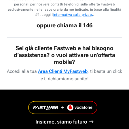
personali per ricevere contatti telefonici sulle offerte Fastweb
esclusivamente nelle fasce orarie da me indicate, in base alla finalità
#1. Leggi l'
informativa sulla privacy
.
oppure chiama il 146
Sei già cliente Fastweb e hai bisogno
d’assistenza? o vuoi attivare un’offerta
mobile?
Accedi alla tua
Area Clienti MyFastweb
, ti basta un click
e ti richiamiamo subito!
Insieme, siamo futuro