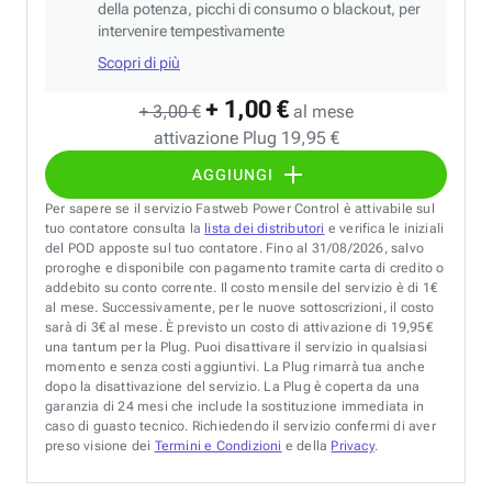
della potenza, picchi di consumo o blackout, per
intervenire tempestivamente
Scopri di più
+ 1,00 €
+ 3,00 €
al mese
attivazione Plug 19,95 €
AGGIUNGI
Per sapere se il servizio Fastweb Power Control è attivabile sul
tuo contatore consulta la
lista dei distributori
e verifica le iniziali
del POD apposte sul tuo contatore. Fino al 31/08/2026, salvo
proroghe e disponibile con pagamento tramite carta di credito o
addebito su conto corrente. Il costo mensile del servizio è di 1€
al mese. Successivamente, per le nuove sottoscrizioni, il costo
sarà di 3€ al mese. È previsto un costo di attivazione di 19,95€
una tantum per la Plug. Puoi disattivare il servizio in qualsiasi
momento e senza costi aggiuntivi. La Plug rimarrà tua anche
dopo la disattivazione del servizio. La Plug è coperta da una
garanzia di 24 mesi che include la sostituzione immediata in
caso di guasto tecnico. Richiedendo il servizio confermi di aver
preso visione dei
Termini e Condizioni
e della
Privacy
.