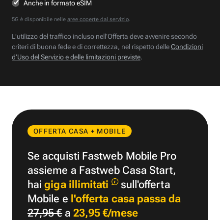
Anche in formato eSIM
5G è disponibile nelle
aree coperte dal servizio
.
L’utilizzo del traffico incluso nell’Offerta deve avvenire secondo
criteri di buona fede e di correttezza, nel rispetto delle
Condizioni
d’Uso del Servizio e delle limitazioni previste
.
OFFERTA CASA + MOBILE
Se acquisti Fastweb Mobile Pro
assieme a Fastweb Casa Start,
hai
giga illimitati
sull'offerta
Mobile e
l'offerta casa passa da
27,95 €
a
23,95 €/mese