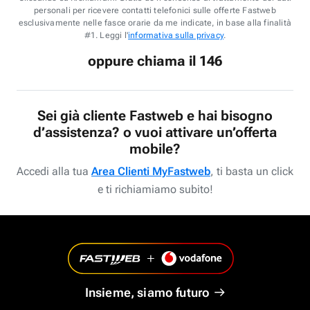
personali per ricevere contatti telefonici sulle offerte Fastweb
esclusivamente nelle fasce orarie da me indicate, in base alla finalità
#1. Leggi l'
informativa sulla privacy
.
oppure chiama il 146
Sei già cliente Fastweb e hai bisogno
d’assistenza? o vuoi attivare un’offerta
mobile?
Accedi alla tua
Area Clienti MyFastweb
, ti basta un click
e ti richiamiamo subito!
Insieme, siamo futuro