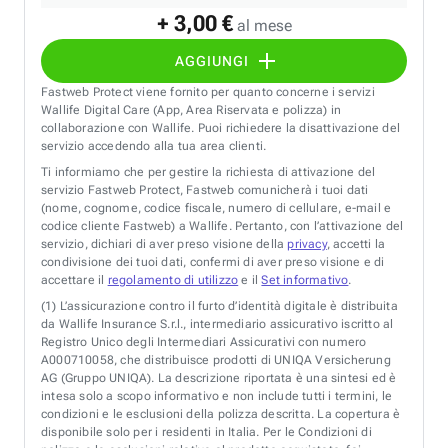
+ 3,00 €
al mese
AGGIUNGI
Fastweb Protect viene fornito per quanto concerne i servizi
Wallife Digital Care (App, Area Riservata e polizza) in
collaborazione con Wallife. Puoi richiedere la disattivazione del
servizio accedendo alla tua area clienti.
Ti informiamo che per gestire la richiesta di attivazione del
servizio Fastweb Protect, Fastweb comunicherà i tuoi dati
(nome, cognome, codice fiscale, numero di cellulare, e-mail e
codice cliente Fastweb) a Wallife. Pertanto, con l’attivazione del
servizio, dichiari di aver preso visione della
privacy
, accetti la
condivisione dei tuoi dati, confermi di aver preso visione e di
accettare il
regolamento di utilizzo
e il
Set informativo
.
(1)
L’assicurazione contro il furto d’identità digitale è distribuita
da Wallife Insurance S.r.l., intermediario assicurativo iscritto al
Registro Unico degli Intermediari Assicurativi con numero
A000710058, che distribuisce prodotti di UNIQA Versicherung
AG (Gruppo UNIQA). La descrizione riportata è una sintesi ed è
intesa solo a scopo informativo e non include tutti i termini, le
condizioni e le esclusioni della polizza descritta. La copertura è
disponibile solo per i residenti in Italia. Per le Condizioni di