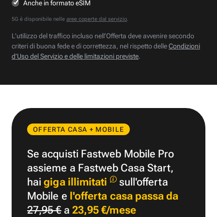
Anche in formato eSIM
5G è disponibile nelle
aree coperte dal servizio
.
L’utilizzo del traffico incluso nell’Offerta deve avvenire secondo
criteri di buona fede e di correttezza, nel rispetto delle
Condizioni
d’Uso del Servizio e delle limitazioni previste
.
OFFERTA CASA + MOBILE
Se acquisti Fastweb Mobile Pro
assieme a Fastweb Casa Start,
hai
giga illimitati
sull'offerta
Mobile e
l'offerta casa passa da
27,95 €
a
23,95 €/mese