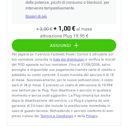
della potenza, picchi di consumo o blackout, per
intervenire tempestivamente
Scopri di più
+ 1,00 €
+ 3,00 €
al mese
attivazione Plug 19,95 €
AGGIUNGI
Per sapere se il servizio Fastweb Power Control è attivabile sul
tuo contatore consulta la
lista dei distributori
e verifica le iniziali
del POD apposte sul tuo contatore. Fino al 31/08/2026, salvo
proroghe e disponibile con pagamento tramite carta di credito o
addebito su conto corrente. Il costo mensile del servizio è di 1€
al mese. Successivamente, per le nuove sottoscrizioni, il costo
sarà di 3€ al mese. È previsto un costo di attivazione di 19,95€
una tantum per la Plug. Puoi disattivare il servizio in qualsiasi
momento e senza costi aggiuntivi. La Plug rimarrà tua anche
dopo la disattivazione del servizio. La Plug è coperta da una
garanzia di 24 mesi che include la sostituzione immediata in
caso di guasto tecnico. Richiedendo il servizio confermi di aver
preso visione dei
Termini e Condizioni
e della
Privacy
.