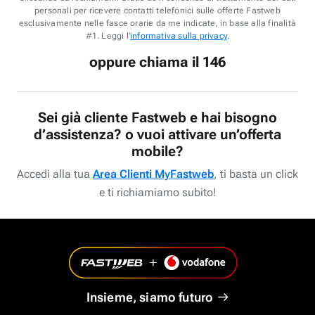
personali per ricevere contatti telefonici sulle offerte Fastweb
esclusivamente nelle fasce orarie da me indicate, in base alla finalità
#1. Leggi l'
informativa sulla privacy
.
oppure chiama il 146
Sei già cliente Fastweb e hai bisogno
d’assistenza? o vuoi attivare un’offerta
mobile?
Accedi alla tua
Area Clienti MyFastweb
, ti basta un click
e ti richiamiamo subito!
Insieme, siamo futuro