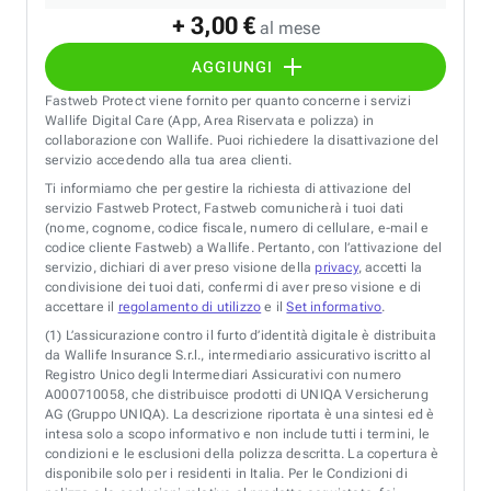
+ 3,00 €
al mese
AGGIUNGI
Fastweb Protect viene fornito per quanto concerne i servizi
Wallife Digital Care (App, Area Riservata e polizza) in
collaborazione con Wallife. Puoi richiedere la disattivazione del
servizio accedendo alla tua area clienti.
Ti informiamo che per gestire la richiesta di attivazione del
servizio Fastweb Protect, Fastweb comunicherà i tuoi dati
(nome, cognome, codice fiscale, numero di cellulare, e-mail e
codice cliente Fastweb) a Wallife. Pertanto, con l’attivazione del
servizio, dichiari di aver preso visione della
privacy
, accetti la
condivisione dei tuoi dati, confermi di aver preso visione e di
accettare il
regolamento di utilizzo
e il
Set informativo
.
(1)
L’assicurazione contro il furto d’identità digitale è distribuita
da Wallife Insurance S.r.l., intermediario assicurativo iscritto al
Registro Unico degli Intermediari Assicurativi con numero
A000710058, che distribuisce prodotti di UNIQA Versicherung
AG (Gruppo UNIQA). La descrizione riportata è una sintesi ed è
intesa solo a scopo informativo e non include tutti i termini, le
condizioni e le esclusioni della polizza descritta. La copertura è
disponibile solo per i residenti in Italia. Per le Condizioni di