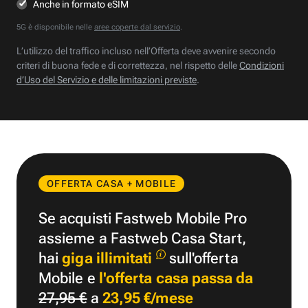
Anche in formato eSIM
5G è disponibile nelle
aree coperte dal servizio
.
L’utilizzo del traffico incluso nell’Offerta deve avvenire secondo
criteri di buona fede e di correttezza, nel rispetto delle
Condizioni
d’Uso del Servizio e delle limitazioni previste
.
OFFERTA CASA + MOBILE
Se acquisti Fastweb Mobile Pro
assieme a Fastweb Casa Start,
hai
giga illimitati
sull'offerta
Mobile e
l'offerta casa passa da
27,95 €
a
23,95 €/mese