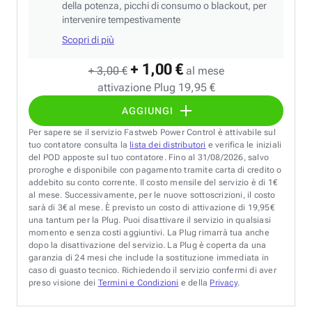
della potenza, picchi di consumo o blackout, per
intervenire tempestivamente
Scopri di più
+ 1,00 €
+ 3,00 €
al mese
attivazione Plug 19,95 €
AGGIUNGI
Per sapere se il servizio Fastweb Power Control è attivabile sul
tuo contatore consulta la
lista dei distributori
e verifica le iniziali
del POD apposte sul tuo contatore. Fino al 31/08/2026, salvo
proroghe e disponibile con pagamento tramite carta di credito o
addebito su conto corrente. Il costo mensile del servizio è di 1€
al mese. Successivamente, per le nuove sottoscrizioni, il costo
sarà di 3€ al mese. È previsto un costo di attivazione di 19,95€
una tantum per la Plug. Puoi disattivare il servizio in qualsiasi
momento e senza costi aggiuntivi. La Plug rimarrà tua anche
dopo la disattivazione del servizio. La Plug è coperta da una
garanzia di 24 mesi che include la sostituzione immediata in
caso di guasto tecnico. Richiedendo il servizio confermi di aver
preso visione dei
Termini e Condizioni
e della
Privacy
.