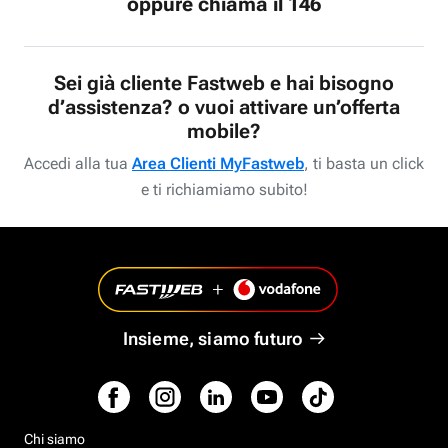
oppure chiama il 146
Sei già cliente Fastweb e hai bisogno
d’assistenza? o vuoi attivare un’offerta
mobile?
Accedi alla tua
Area Clienti MyFastweb
, ti basta un click
e ti richiamiamo subito!
Insieme, siamo futuro
Chi siamo