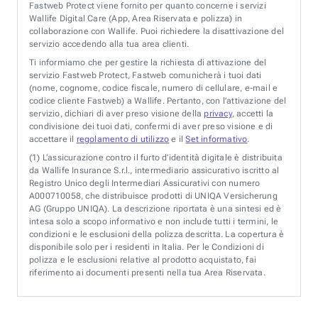
Fastweb Protect viene fornito per quanto concerne i servizi
Wallife Digital Care (App, Area Riservata e polizza) in
collaborazione con Wallife. Puoi richiedere la disattivazione del
servizio accedendo alla tua area clienti.
Ti informiamo che per gestire la richiesta di attivazione del
servizio Fastweb Protect, Fastweb comunicherà i tuoi dati
(nome, cognome, codice fiscale, numero di cellulare, e-mail e
codice cliente Fastweb) a Wallife. Pertanto, con l’attivazione del
servizio, dichiari di aver preso visione della
privacy
, accetti la
condivisione dei tuoi dati, confermi di aver preso visione e di
accettare il
regolamento di utilizzo
e il
Set informativo
.
(1)
L’assicurazione contro il furto d’identità digitale è distribuita
da Wallife Insurance S.r.l., intermediario assicurativo iscritto al
Registro Unico degli Intermediari Assicurativi con numero
A000710058, che distribuisce prodotti di UNIQA Versicherung
AG (Gruppo UNIQA). La descrizione riportata è una sintesi ed è
intesa solo a scopo informativo e non include tutti i termini, le
condizioni e le esclusioni della polizza descritta. La copertura è
disponibile solo per i residenti in Italia. Per le Condizioni di
polizza e le esclusioni relative al prodotto acquistato, fai
riferimento ai documenti presenti nella tua Area Riservata.