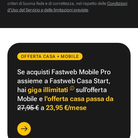
criteri di buona fede e di correttezza, nel rispetto delle
Condizioni
d’Uso del Servizio e delle limitazioni previste
.
OFFERTA CASA + MOBILE
Se acquisti Fastweb Mobile Pro
assieme a Fastweb Casa Start,
hai
giga illimitati
sull'offerta
Mobile e
l'offerta casa passa da
27,95 €
a
23,95 €/mese