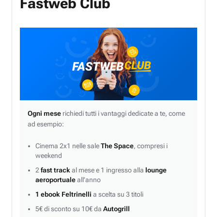
Fastweb Club
Ogni mese
richiedi tutti i vantaggi dedicate a te, come
ad esempio:
Cinema 2x1 nelle sale
The Space
, compresi i
weekend
2
fast track
al mese e 1 ingresso alla
lounge
aeroportuale
all’anno
1 ebook Feltrinelli
a scelta su 3 titoli
5€ di sconto su 10€ da
Autogrill