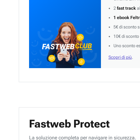
2
fast track
al
1 ebook Feltr
5€ di sconto 
10€ di sconto
Uno sconto es
Scopri di più
.
Fastweb Protect
La soluzione completa per navigare in sicurezza.