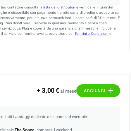
l tuo contatore consulta la
lista dei distributori
e verifica le iniziali del
oghe e disponibile con pagamento tramite carta di credito o addebito su
uccessivamente, per le nuove sottoscrizioni, il costo sarà di 3€ al mese. È
g. Puoi disattivare il servizio in qualsiasi momento e senza costi
l servizio. La Plug è coperta da una garanzia di 24 mesi che include la
il servizio confermi di aver preso visione dei
Termini e Condizioni
e
+ 3,00 €
AGGIUNGI
al mese
edi tutti i vantaggi dedicate a te, come ad esempio:
lle sale
The Space
, compresi i weekend