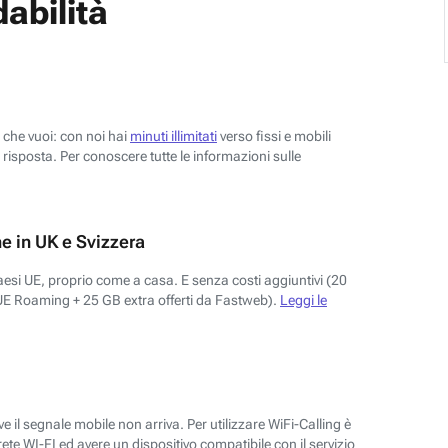
abilità
o che vuoi: con noi hai
minuti illimitati
verso fissi e mobili
risposta. Per conoscere tutte le informazioni sulle
e in UK e Svizzera
aesi UE, proprio come a casa. E senza costi aggiuntivi (20
UE Roaming + 25 GB extra offerti da Fastweb).
Leggi le
 il segnale mobile non arriva. Per utilizzare WiFi-Calling è
ete WI-FI ed avere un dispositivo compatibile con il servizio