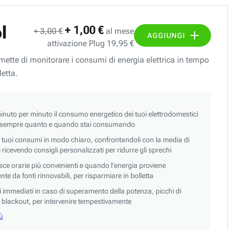
l
+ 1,00 €
+ 3,00 €
al mese
AGGIUNGI
attivazione Plug 19,95 €
ermette di monitorare i consumi di energia elettrica in tempo
letta.
nuto per minuto il consumo energetico dei tuoi elettrodomestici
 sempre quanto e quando stai consumando
i tuoi consumi in modo chiaro, confrontandoli con la media di
 e ricevendo consigli personalizzati per ridurre gli sprechi
asce orarie più convenienti e quando l’energia proviene
e da fonti rinnovabili, per risparmiare in bolletta
si immediati in caso di superamento della potenza, picchi di
blackout, per intervenire tempestivamente
iù