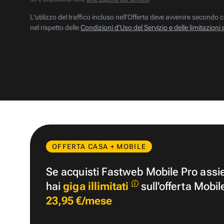
L’utilizzo del traffico incluso nell’Offerta deve avvenire secondo c
nel rispetto delle
Condizioni d’Uso del Servizio e delle limitazioni 
OFFERTA CASA + MOBILE
Se acquisti Fastweb Mobile Pro ass
hai
giga illimitati
sull'offerta Mobil
23,95 €/mese