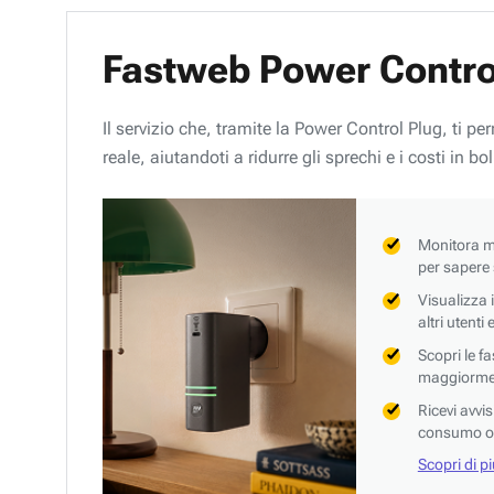
Fastweb Power Contro
Il servizio che, tramite la Power Control Plug, ti p
reale, aiutandoti a ridurre gli sprechi e i costi in bol
Monitora mi
per sapere
Visualizza 
altri utenti
Scopri le f
maggiorment
Ricevi avvi
consumo o 
Scopri di p