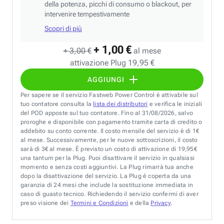
della potenza, picchi di consumo o blackout, per
intervenire tempestivamente
Scopri di più
+ 1,00 €
+ 3,00 €
al mese
attivazione Plug 19,95 €
AGGIUNGI
Per sapere se il servizio Fastweb Power Control è attivabile sul
tuo contatore consulta la
lista dei distributori
e verifica le iniziali
del POD apposte sul tuo contatore. Fino al 31/08/2026, salvo
proroghe e disponibile con pagamento tramite carta di credito o
addebito su conto corrente. Il costo mensile del servizio è di 1€
al mese. Successivamente, per le nuove sottoscrizioni, il costo
sarà di 3€ al mese. È previsto un costo di attivazione di 19,95€
una tantum per la Plug. Puoi disattivare il servizio in qualsiasi
momento e senza costi aggiuntivi. La Plug rimarrà tua anche
dopo la disattivazione del servizio. La Plug è coperta da una
garanzia di 24 mesi che include la sostituzione immediata in
caso di guasto tecnico. Richiedendo il servizio confermi di aver
preso visione dei
Termini e Condizioni
e della
Privacy
.