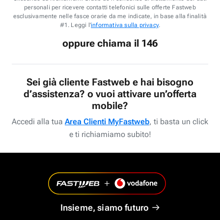
personali per ricevere contatti telefonici sulle offerte Fastweb
esclusivamente nelle fasce orarie da me indicate, in base alla finalità
#1. Leggi l'
informativa sulla privacy
.
oppure chiama il 146
Sei già cliente Fastweb e hai bisogno
d’assistenza? o vuoi attivare un’offerta
mobile?
Accedi alla tua
Area Clienti MyFastweb
, ti basta un click
e ti richiamiamo subito!
Insieme, siamo futuro