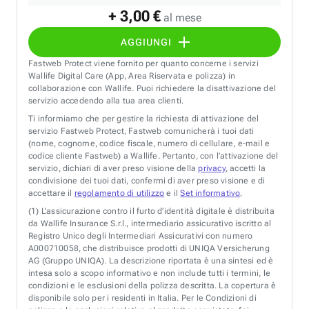
+ 3,00 €
al mese
AGGIUNGI
Fastweb Protect viene fornito per quanto concerne i servizi
Wallife Digital Care (App, Area Riservata e polizza) in
collaborazione con Wallife. Puoi richiedere la disattivazione del
servizio accedendo alla tua area clienti.
Ti informiamo che per gestire la richiesta di attivazione del
servizio Fastweb Protect, Fastweb comunicherà i tuoi dati
(nome, cognome, codice fiscale, numero di cellulare, e-mail e
codice cliente Fastweb) a Wallife. Pertanto, con l’attivazione del
servizio, dichiari di aver preso visione della
privacy
, accetti la
condivisione dei tuoi dati, confermi di aver preso visione e di
accettare il
regolamento di utilizzo
e il
Set informativo
.
(1)
L’assicurazione contro il furto d’identità digitale è distribuita
da Wallife Insurance S.r.l., intermediario assicurativo iscritto al
Registro Unico degli Intermediari Assicurativi con numero
A000710058, che distribuisce prodotti di UNIQA Versicherung
AG (Gruppo UNIQA). La descrizione riportata è una sintesi ed è
intesa solo a scopo informativo e non include tutti i termini, le
condizioni e le esclusioni della polizza descritta. La copertura è
disponibile solo per i residenti in Italia. Per le Condizioni di