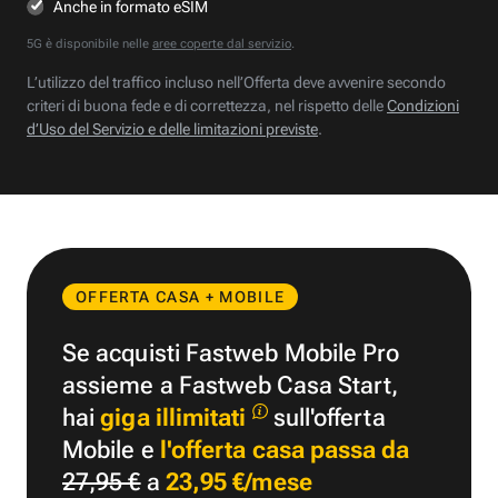
Anche in formato eSIM
5G è disponibile nelle
aree coperte dal servizio
.
L’utilizzo del traffico incluso nell’Offerta deve avvenire secondo
criteri di buona fede e di correttezza, nel rispetto delle
Condizioni
d’Uso del Servizio e delle limitazioni previste
.
OFFERTA CASA + MOBILE
Se acquisti Fastweb Mobile Pro
assieme a Fastweb Casa Start,
hai
giga illimitati
sull'offerta
Mobile e
l'offerta casa passa da
27,95 €
a
23,95 €/mese