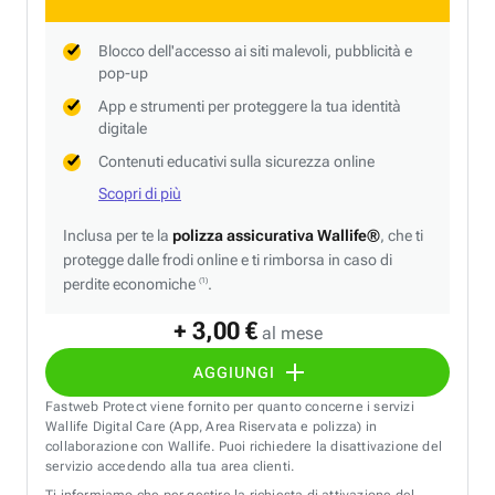
Blocco dell'accesso ai siti malevoli, pubblicità e
pop-up
App e strumenti per proteggere la tua identità
digitale
Contenuti educativi sulla sicurezza online
Scopri di più
Inclusa per te la
polizza assicurativa Wallife®
, che ti
protegge dalle frodi online e ti rimborsa in caso di
perdite economiche
.
(1)
+ 3,00 €
al mese
AGGIUNGI
Fastweb Protect viene fornito per quanto concerne i servizi
Wallife Digital Care (App, Area Riservata e polizza) in
collaborazione con Wallife. Puoi richiedere la disattivazione del
servizio accedendo alla tua area clienti.
Ti informiamo che per gestire la richiesta di attivazione del