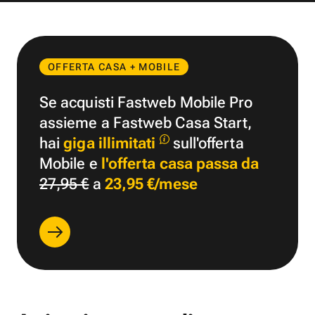
OFFERTA CASA + MOBILE
Se acquisti Fastweb Mobile Pro
assieme a Fastweb Casa Start,
hai
giga illimitati
sull'offerta
Mobile e
l'offerta casa passa da
27,95 €
a
23,95 €/mese