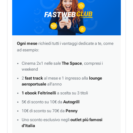
Ogni mese
richiedi tutti i vantaggi dedicate a te, come
ad esempio:
Cinema 2x1 nelle sale
The Space
, compresi i
weekend
2
fast track
al mese e 1 ingresso alla
lounge
aeroportuale
all’anno
1 ebook Feltrinelli
a scelta su 3 titoli
5€ di sconto su 10€ da
Autogrill
10€ di sconto su 70€ da
Penny
Uno sconto esclusivo negli
outlet più famosi
d’Italia