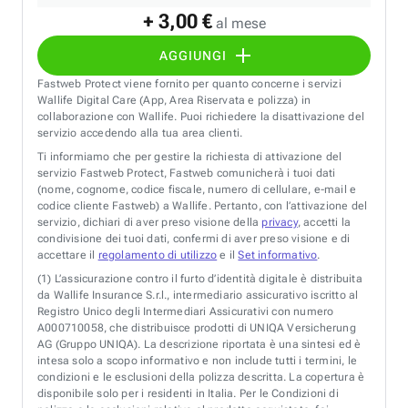
+ 3,00 €
al mese
AGGIUNGI
Fastweb Protect viene fornito per quanto concerne i servizi
Wallife Digital Care (App, Area Riservata e polizza) in
collaborazione con Wallife. Puoi richiedere la disattivazione del
servizio accedendo alla tua area clienti.
Ti informiamo che per gestire la richiesta di attivazione del
servizio Fastweb Protect, Fastweb comunicherà i tuoi dati
(nome, cognome, codice fiscale, numero di cellulare, e-mail e
codice cliente Fastweb) a Wallife. Pertanto, con l’attivazione del
servizio, dichiari di aver preso visione della
privacy
, accetti la
condivisione dei tuoi dati, confermi di aver preso visione e di
accettare il
regolamento di utilizzo
e il
Set informativo
.
(1)
L’assicurazione contro il furto d’identità digitale è distribuita
da Wallife Insurance S.r.l., intermediario assicurativo iscritto al
Registro Unico degli Intermediari Assicurativi con numero
A000710058, che distribuisce prodotti di UNIQA Versicherung
AG (Gruppo UNIQA). La descrizione riportata è una sintesi ed è
intesa solo a scopo informativo e non include tutti i termini, le
condizioni e le esclusioni della polizza descritta. La copertura è
disponibile solo per i residenti in Italia. Per le Condizioni di