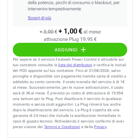
della potenza, picchi di consumo o blackout, per
intervenire tempestivamente
Scopri di più
+ 1,00 €
+ 3,00 €
al mese
attivazione Plug 19,95 €
AGGIUNGI
Per sapere se il servizio Fastweb Power Control è attivabile sul
tuo contatore consulta la
lista dei distributori
e verifica le iniziali
del POD apposte sul tuo contatore. Fino al 31/08/2026, salvo
proroghe e disponibile con pagamento tramite carta di credito o
addebito su conto corrente. Il costo mensile del servizio è di 1€
al mese. Successivamente, per le nuove sottoscrizioni, il costo
sarà di 3€ al mese. È previsto un costo di attivazione di 19,95€
una tantum per la Plug. Puoi disattivare il servizio in qualsiasi
momento e senza costi aggiuntivi. La Plug rimarrà tua anche
dopo la disattivazione del servizio. La Plug è coperta da una
garanzia di 24 mesi che include la sostituzione immediata in
caso di guasto tecnico. Richiedendo il servizio confermi di aver
preso visione dei
Termini e Condizioni
e della
Privacy
.