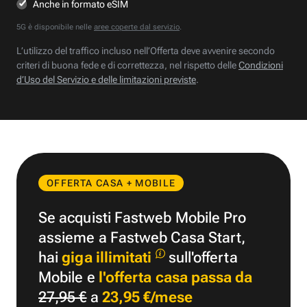
Anche in formato eSIM
5G è disponibile nelle
aree coperte dal servizio
.
L’utilizzo del traffico incluso nell’Offerta deve avvenire secondo
criteri di buona fede e di correttezza, nel rispetto delle
Condizioni
d’Uso del Servizio e delle limitazioni previste
.
OFFERTA CASA + MOBILE
Se acquisti Fastweb Mobile Pro
assieme a Fastweb Casa Start,
hai
giga illimitati
sull'offerta
Mobile e
l'offerta casa passa da
27,95 €
a
23,95 €/mese