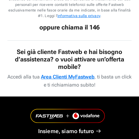
personali per ricevere contatti telefonici sulle offerte Fastweb
esclusivamente nelle fasce orarie da me indicate, in base alla finalità
#1. Leggi l'
informativa sulla privacy
.
oppure chiama il 146
Sei già cliente Fastweb e hai bisogno
d’assistenza? o vuoi attivare un’offerta
mobile?
Accedi alla tua
Area Clienti MyFastweb
, ti basta un click
e ti richiamiamo subito!
Insieme, siamo futuro