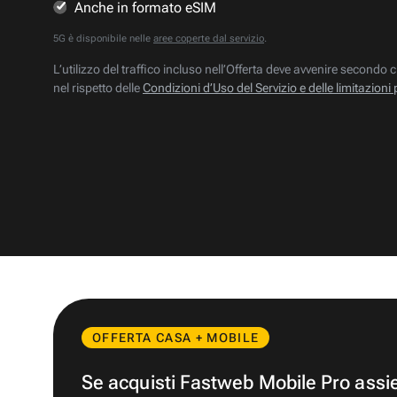
Anche in formato eSIM
5G è disponibile nelle
aree coperte dal servizio
.
L’utilizzo del traffico incluso nell’Offerta deve avvenire secondo c
nel rispetto delle
Condizioni d’Uso del Servizio e delle limitazioni 
OFFERTA CASA + MOBILE
Se acquisti Fastweb Mobile Pro ass