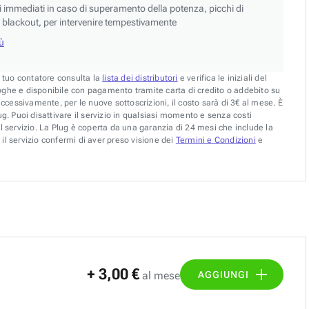
si immediati in caso di superamento della potenza, picchi di
blackout, per intervenire tempestivamente
iù
l tuo contatore consulta la
lista dei distributori
e verifica le iniziali del
oghe e disponibile con pagamento tramite carta di credito o addebito su
uccessivamente, per le nuove sottoscrizioni, il costo sarà di 3€ al mese. È
g. Puoi disattivare il servizio in qualsiasi momento e senza costi
l servizio. La Plug è coperta da una garanzia di 24 mesi che include la
il servizio confermi di aver preso visione dei
Termini e Condizioni
e
+ 3,00 €
AGGIUNGI
al mese