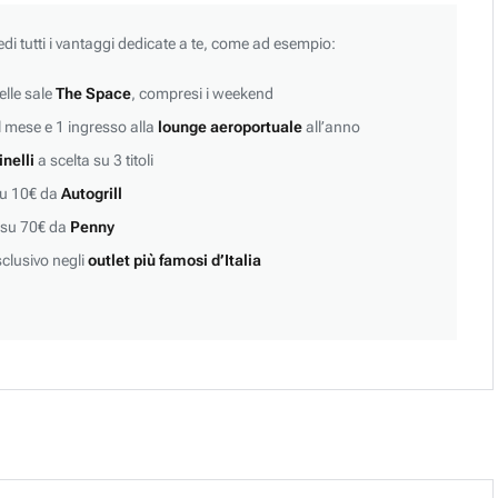
edi tutti i vantaggi dedicate a te, come ad esempio:
lle sale
The Space
, compresi i weekend
 mese e 1 ingresso alla
lounge aeroportuale
all’anno
inelli
a scelta su 3 titoli
su 10€ da
Autogrill
 su 70€ da
Penny
clusivo negli
outlet più famosi d’Italia