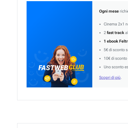
Ogni mese
richi
Cinema 2x1 ne
2
fast track
al
1 ebook Feltr
5€ di sconto 
10€ di sconto
Uno sconto es
Scopri di più
.