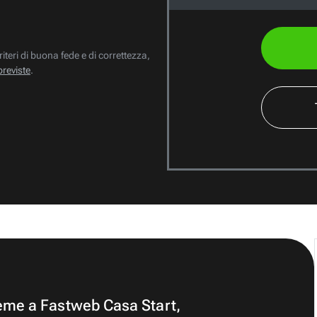
riteri di buona fede e di correttezza,
previste
.
ieme a Fastweb Casa Start,