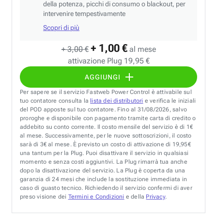
della potenza, picchi di consumo o blackout, per
intervenire tempestivamente
Scopri di più
+ 1,00 €
+ 3,00 €
al mese
attivazione Plug 19,95 €
AGGIUNGI
Per sapere se il servizio Fastweb Power Control è attivabile sul
tuo contatore consulta la
lista dei distributori
e verifica le iniziali
del POD apposte sul tuo contatore. Fino al 31/08/2026, salvo
proroghe e disponibile con pagamento tramite carta di credito o
addebito su conto corrente. Il costo mensile del servizio è di 1€
al mese. Successivamente, per le nuove sottoscrizioni, il costo
sarà di 3€ al mese. È previsto un costo di attivazione di 19,95€
una tantum per la Plug. Puoi disattivare il servizio in qualsiasi
momento e senza costi aggiuntivi. La Plug rimarrà tua anche
dopo la disattivazione del servizio. La Plug è coperta da una
garanzia di 24 mesi che include la sostituzione immediata in
caso di guasto tecnico. Richiedendo il servizio confermi di aver
preso visione dei
Termini e Condizioni
e della
Privacy
.