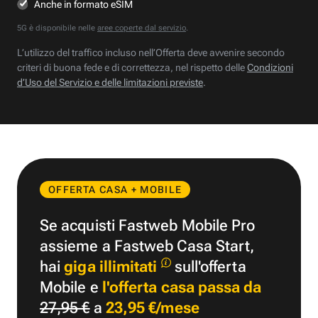
Anche in formato eSIM
5G è disponibile nelle
aree coperte dal servizio
.
L’utilizzo del traffico incluso nell’Offerta deve avvenire secondo
criteri di buona fede e di correttezza, nel rispetto delle
Condizioni
d’Uso del Servizio e delle limitazioni previste
.
OFFERTA CASA + MOBILE
Se acquisti Fastweb Mobile Pro
assieme a Fastweb Casa Start,
hai
giga illimitati
sull'offerta
Mobile e
l'offerta casa passa da
27,95 €
a
23,95 €/mese