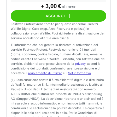
+ 3,00 €
al mese
AGGIUNGI
Fastweb Protect viene fornito per quanto concerne i servizi
Wallife Digital Care (App, Area Riservata e polizza) in
collaborazione con Wallife. Puoi richiedere la disattivazione del
servizio accedendo alla tua area clienti.
Ti informiamo che per gestire la richiesta di attivazione del
servizio Fastweb Protect, Fastweb comunicherà i tuoi dati
(nome, cognome, codice fiscale, numero di cellulare, e-mail e
codice cliente Fastweb) a Wallife. Pertanto, con l’attivazione del
servizio, dichiari di aver preso visione della
privacy
, accetti la
condivisione dei tuoi dati, confermi di aver preso visione e di
accettare il
regolamento di utilizzo
e il
Set informativo
.
(1)
L’assicurazione contro il furto d’identità digitale è distribuita
da Wallife Insurance S.r.l., intermediario assicurativo iscritto al
Registro Unico degli Intermediari Assicurativi con numero
A000710058, che distribuisce prodotti di UNIQA Versicherung
AG (Gruppo UNIQA). La descrizione riportata è una sintesi ed è
intesa solo a scopo informativo e non include tutti i termini, le
condizioni e le esclusioni della polizza descritta. La copertura è
disponibile solo per i residenti in Italia. Per le Condizioni di