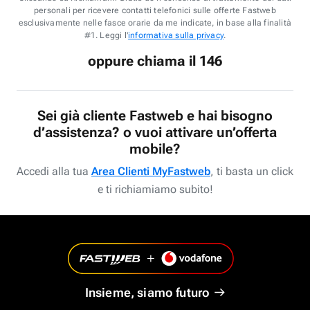
personali per ricevere contatti telefonici sulle offerte Fastweb
esclusivamente nelle fasce orarie da me indicate, in base alla finalità
#1. Leggi l'
informativa sulla privacy
.
oppure chiama il 146
Sei già cliente Fastweb e hai bisogno
d’assistenza? o vuoi attivare un’offerta
mobile?
Accedi alla tua
Area Clienti MyFastweb
, ti basta un click
e ti richiamiamo subito!
Insieme, siamo futuro