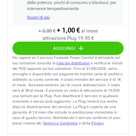
della potenza, picchi di consumo o blackout, per
intervenire tempestivamente
Scopri di più
+ 1,00 €
+ 3,00 €
al mese
attivazione Plug 19,95 €
AGGIUNGI
Per sapere se il servizio Fastweb Power Control è attivabile sul
tuo contatore consulta la
lista dei distributori
e verifica le iniziali
del POD apposte sul tuo contatore. Fino al 31/08/2026, salvo
proroghe e disponibile con pagamento tramite carta di credito o
addebito su conto corrente. Il costo mensile del servizio è di 1€
al mese. Successivamente, per le nuove sottoscrizioni, il costo
sarà di 3€ al mese. È previsto un costo di attivazione di 19,95€
una tantum per la Plug. Puoi disattivare il servizio in qualsiasi
momento e senza costi aggiuntivi. La Plug rimarrà tua anche
dopo la disattivazione del servizio. La Plug è coperta da una
garanzia di 24 mesi che include la sostituzione immediata in
caso di guasto tecnico. Richiedendo il servizio confermi di aver
preso visione dei
Termini e Condizioni
e della
Privacy
.