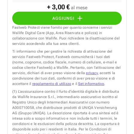
+ 3,00 €
al mese
AGGIUNGI
Fastweb Protect viene fornito per quanto concerne i servizi
Wallife Digital Care (App, Area Riservata e polizza) in
collaborazione con Wallife. Puoi richiedere la disattivazione del
servizio accedendo alla tua area clienti.
Ti informiamo che per gestire la richiesta di attivazione del
servizio Fastweb Protect, Fastweb comunicherà i tuoi dati
(nome, cognome, codice fiscale, numero di cellulare, e-mail e
codice cliente Fastweb) a Wallife. Pertanto, con l’attivazione del
servizio, dichiari di aver preso visione della
privacy
, accetti la
condivisione dei tuoi dati, confermi di aver preso visione e di
accettare il
regolamento di utilizzo
e il
Set informativo
.
(1)
L’assicurazione contro il furto d’identità digitale è distribuita
da Wallife Insurance S.r.l., intermediario assicurativo iscritto al
Registro Unico degli Intermediari Assicurativi con numero
A000710058, che distribuisce prodotti di UNIQA Versicherung
AG (Gruppo UNIQA). La descrizione riportata è una sintesi ed è
intesa solo a scopo informativo e non include tutti i termini, le
condizioni e le esclusioni della polizza descritta. La copertura è
disponibile solo per i residenti in Italia. Per le Condizioni di