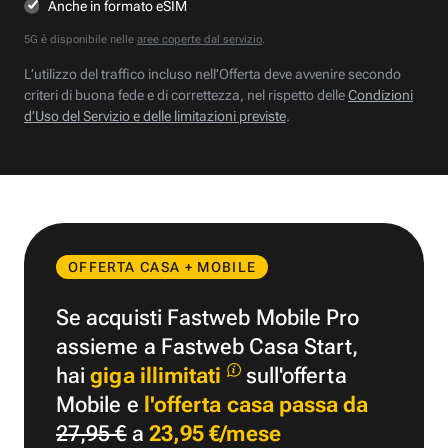
Anche in formato eSIM
5G è disponibile nelle
aree coperte dal servizio
.
L’utilizzo del traffico incluso nell’Offerta deve avvenire secondo
criteri di buona fede e di correttezza, nel rispetto delle
Condizioni
d’Uso del Servizio e delle limitazioni previste
.
OFFERTA CASA + MOBILE
Se acquisti Fastweb Mobile Pro
assieme a Fastweb Casa Start,
hai
giga illimitati
sull'offerta
Mobile e
l'offerta casa passa da
27,95 €
a
23,95 €/mese