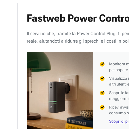
Fastweb Power Contro
Il servizio che, tramite la Power Control Plug, ti p
reale, aiutandoti a ridurre gli sprechi e i costi in bol
Monitora mi
per sapere
Visualizza 
altri utenti
Scopri le f
maggiorment
Ricevi avvi
consumo o 
Scopri di p