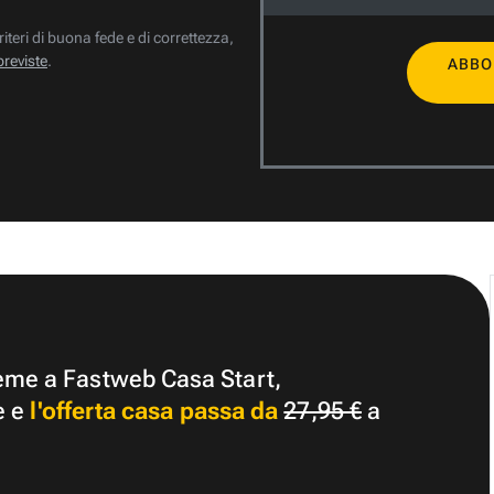
riteri di buona fede e di correttezza,
previste
.
ABBO
ieme a Fastweb Casa Start,
e e
l'offerta casa passa da
27,95 €
a