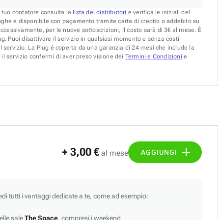
l tuo contatore consulta la
lista dei distributori
e verifica le iniziali del
oghe e disponibile con pagamento tramite carta di credito o addebito su
uccessivamente, per le nuove sottoscrizioni, il costo sarà di 3€ al mese. È
g. Puoi disattivare il servizio in qualsiasi momento e senza costi
l servizio. La Plug è coperta da una garanzia di 24 mesi che include la
il servizio confermi di aver preso visione dei
Termini e Condizioni
e
+ 3,00 €
AGGIUNGI
al mese
edi tutti i vantaggi dedicate a te, come ad esempio:
lle sale
The Space
, compresi i weekend