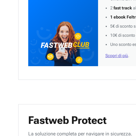
2
fast track
al
1 ebook Feltr
5€ di sconto 
10€ di sconto
Uno sconto es
Scopri di più
.
Fastweb Protect
La soluzione completa per navigare in sicurezza.