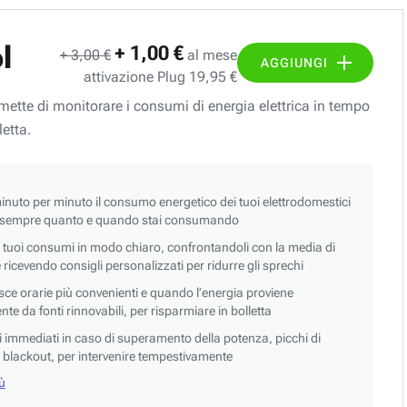
l
+ 1,00 €
+ 3,00 €
al mese
AGGIUNGI
attivazione Plug 19,95 €
ermette di monitorare i consumi di energia elettrica in tempo
letta.
nuto per minuto il consumo energetico dei tuoi elettrodomestici
 sempre quanto e quando stai consumando
i tuoi consumi in modo chiaro, confrontandoli con la media di
 e ricevendo consigli personalizzati per ridurre gli sprechi
asce orarie più convenienti e quando l’energia proviene
e da fonti rinnovabili, per risparmiare in bolletta
si immediati in caso di superamento della potenza, picchi di
blackout, per intervenire tempestivamente
iù