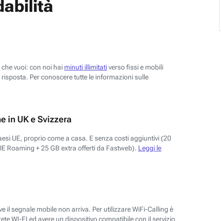
abilità
o che vuoi: con noi hai
minuti illimitati
verso fissi e mobili
risposta. Per conoscere tutte le informazioni sulle
e in UK e Svizzera
aesi UE, proprio come a casa. E senza costi aggiuntivi (20
UE Roaming + 25 GB extra offerti da Fastweb).
Leggi le
 il segnale mobile non arriva. Per utilizzare WiFi-Calling è
ete WI-FI ed avere un dispositivo compatibile con il servizio