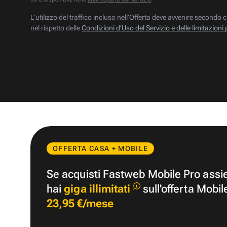
L’utilizzo del traffico incluso nell’Offerta deve avvenire secondo c
nel rispetto delle
Condizioni d’Uso del Servizio e delle limitazioni 
OFFERTA CASA + MOBILE
Se acquisti Fastweb Mobile Pro ass
hai
giga illimitati
sull'offerta Mobil
23,95 €/mese