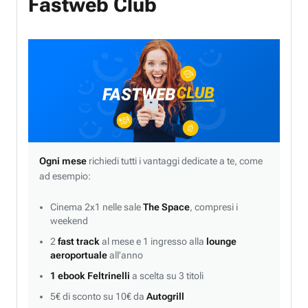
Fastweb Club
Ogni mese
richiedi tutti i vantaggi dedicate a te, come
ad esempio:
Cinema 2x1 nelle sale
The Space
, compresi i
weekend
2
fast track
al mese e 1 ingresso alla
lounge
aeroportuale
all’anno
1 ebook Feltrinelli
a scelta su 3 titoli
5€ di sconto su 10€ da
Autogrill