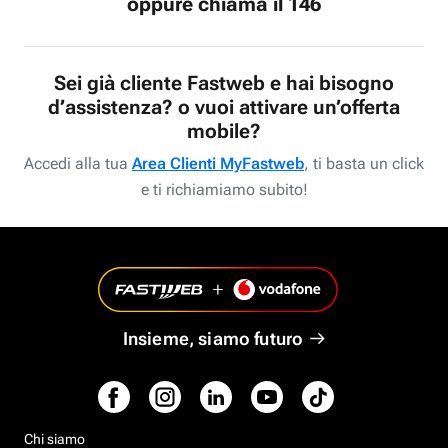
oppure chiama il 146
Sei già cliente Fastweb e hai bisogno
d’assistenza? o vuoi attivare un’offerta
mobile?
Accedi alla tua
Area Clienti MyFastweb
, ti basta un click
e ti richiamiamo subito!
Insieme, siamo futuro
Chi siamo