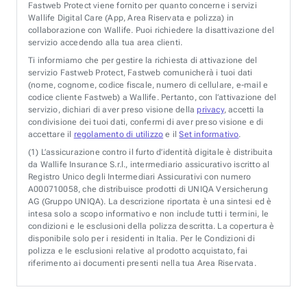
Fastweb Protect viene fornito per quanto concerne i servizi
Wallife Digital Care (App, Area Riservata e polizza) in
collaborazione con Wallife. Puoi richiedere la disattivazione del
servizio accedendo alla tua area clienti.
Ti informiamo che per gestire la richiesta di attivazione del
servizio Fastweb Protect, Fastweb comunicherà i tuoi dati
(nome, cognome, codice fiscale, numero di cellulare, e-mail e
codice cliente Fastweb) a Wallife. Pertanto, con l’attivazione del
servizio, dichiari di aver preso visione della
privacy
, accetti la
condivisione dei tuoi dati, confermi di aver preso visione e di
accettare il
regolamento di utilizzo
e il
Set informativo
.
(1)
L’assicurazione contro il furto d’identità digitale è distribuita
da Wallife Insurance S.r.l., intermediario assicurativo iscritto al
Registro Unico degli Intermediari Assicurativi con numero
A000710058, che distribuisce prodotti di UNIQA Versicherung
AG (Gruppo UNIQA). La descrizione riportata è una sintesi ed è
intesa solo a scopo informativo e non include tutti i termini, le
condizioni e le esclusioni della polizza descritta. La copertura è
disponibile solo per i residenti in Italia. Per le Condizioni di
polizza e le esclusioni relative al prodotto acquistato, fai
riferimento ai documenti presenti nella tua Area Riservata.