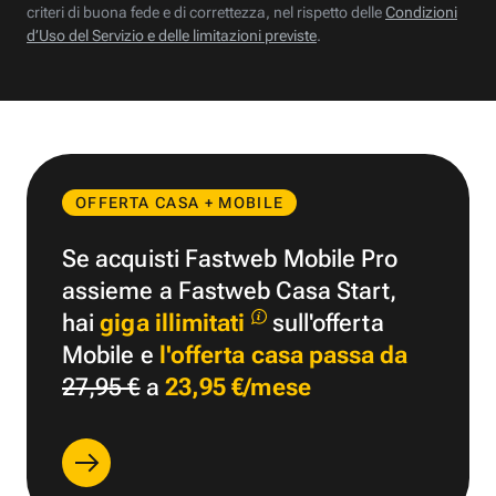
criteri di buona fede e di correttezza, nel rispetto delle
Condizioni
d’Uso del Servizio e delle limitazioni previste
.
OFFERTA CASA + MOBILE
Se acquisti Fastweb Mobile Pro
assieme a Fastweb Casa Start,
hai
giga illimitati
sull'offerta
Mobile e
l'offerta casa passa da
27,95 €
a
23,95 €/mese