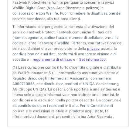
Fastweb Protect viene fornito per quanto concerne i servizi
Wallife Digital Care (App, Area Riservata e polizza) in
collaborazione con Wallife. Puoi richiedere la disattivazione del
servizio accedendo alla tua area clienti.
Ti informiamo che per gestire la richiesta di attivazione del
servizio Fastweb Protect, Fastweb comunicherà i tuoi dati
(nome, cognome, codice fiscale, numero di cellulare, e-mail e
codice cliente Fastweb) a Wallife. Pertanto, con l’attivazione del
servizio, dichiari di aver preso visione della
privacy
, accetti la
condivisione dei tuoi dati, confermi di aver preso visione e di
accettare il
regolamento di utilizzo
e il
Set informativo
.
(1)
L’assicurazione contro il furto d’identità digitale è distribuita
da Wallife Insurance S.r.l., intermediario assicurativo iscritto al
Registro Unico degli Intermediari Assicurativi con numero
A000710058, che distribuisce prodotti di UNIQA Versicherung
AG (Gruppo UNIQA). La descrizione riportata è una sintesi ed è
intesa solo a scopo informativo e non include tutti i termini, le
condizioni e le esclusioni della polizza descritta. La copertura è
disponibile solo per i residenti in Italia. Per le Condizioni di
polizza e le esclusioni relative al prodotto acquistato, fai
riferimento ai documenti presenti nella tua Area Riservata.