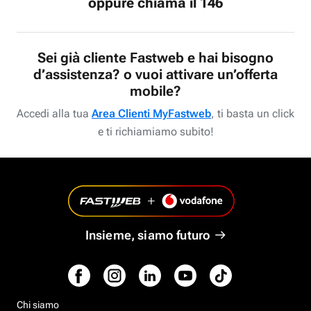
oppure chiama il 146
Sei già cliente Fastweb e hai bisogno
d’assistenza? o vuoi attivare un’offerta
mobile?
Accedi alla tua
Area Clienti MyFastweb
, ti basta un click
e ti richiamiamo subito!
Insieme, siamo futuro
Chi siamo