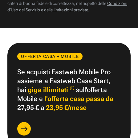
criteri di buona fede e di correttezza, nel rispetto delle
Condizioni
d’Uso del Servizio e delle limitazioni previste
.
OFFERTA CASA + MOBILE
Se acquisti Fastweb Mobile Pro
assieme a Fastweb Casa Start,
hai
giga illimitati
sull'offerta
Mobile e
l'offerta casa passa da
27,95 €
a
23,95 €/mese