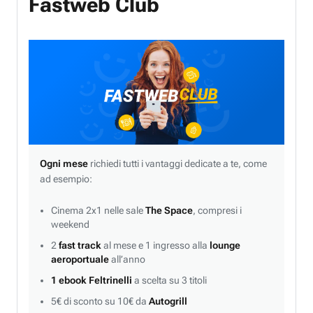
Fastweb Club
Ogni mese
richiedi tutti i vantaggi dedicate a te, come
ad esempio:
Cinema 2x1 nelle sale
The Space
, compresi i
weekend
2
fast track
al mese e 1 ingresso alla
lounge
aeroportuale
all’anno
1 ebook Feltrinelli
a scelta su 3 titoli
5€ di sconto su 10€ da
Autogrill