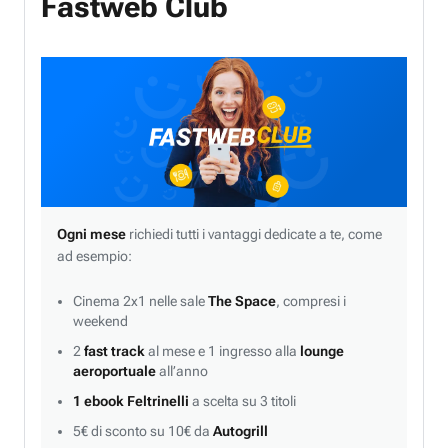
Fastweb Club
Ogni mese
richiedi tutti i vantaggi dedicate a te, come
ad esempio:
Cinema 2x1 nelle sale
The Space
, compresi i
weekend
2
fast track
al mese e 1 ingresso alla
lounge
aeroportuale
all’anno
1 ebook Feltrinelli
a scelta su 3 titoli
5€ di sconto su 10€ da
Autogrill