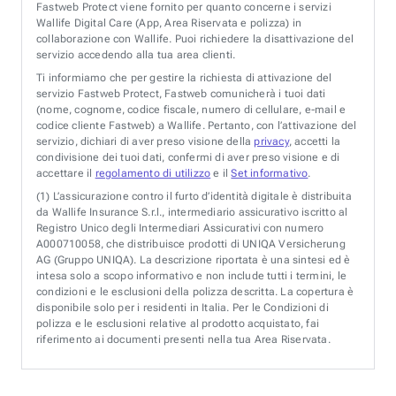
Fastweb Protect viene fornito per quanto concerne i servizi
Wallife Digital Care (App, Area Riservata e polizza) in
collaborazione con Wallife. Puoi richiedere la disattivazione del
servizio accedendo alla tua area clienti.
Ti informiamo che per gestire la richiesta di attivazione del
servizio Fastweb Protect, Fastweb comunicherà i tuoi dati
(nome, cognome, codice fiscale, numero di cellulare, e-mail e
codice cliente Fastweb) a Wallife. Pertanto, con l’attivazione del
servizio, dichiari di aver preso visione della
privacy
, accetti la
condivisione dei tuoi dati, confermi di aver preso visione e di
accettare il
regolamento di utilizzo
e il
Set informativo
.
(1)
L’assicurazione contro il furto d’identità digitale è distribuita
da Wallife Insurance S.r.l., intermediario assicurativo iscritto al
Registro Unico degli Intermediari Assicurativi con numero
A000710058, che distribuisce prodotti di UNIQA Versicherung
AG (Gruppo UNIQA). La descrizione riportata è una sintesi ed è
intesa solo a scopo informativo e non include tutti i termini, le
condizioni e le esclusioni della polizza descritta. La copertura è
disponibile solo per i residenti in Italia. Per le Condizioni di
polizza e le esclusioni relative al prodotto acquistato, fai
riferimento ai documenti presenti nella tua Area Riservata.