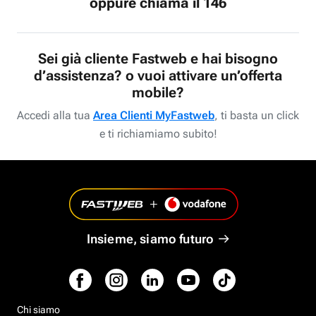
oppure chiama il 146
Sei già cliente Fastweb e hai bisogno
d’assistenza? o vuoi attivare un’offerta
mobile?
Accedi alla tua
Area Clienti MyFastweb
, ti basta un click
e ti richiamiamo subito!
Insieme, siamo futuro
Chi siamo