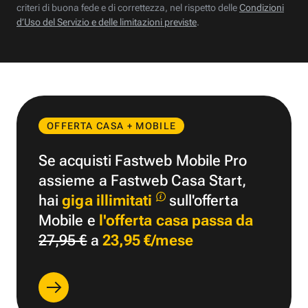
criteri di buona fede e di correttezza, nel rispetto delle
Condizioni
d’Uso del Servizio e delle limitazioni previste
.
OFFERTA CASA + MOBILE
Se acquisti Fastweb Mobile Pro
assieme a Fastweb Casa Start,
hai
giga illimitati
sull'offerta
Mobile e
l'offerta casa passa da
27,95 €
a
23,95 €/mese