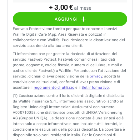
+ 3,00 €
al mese
AGGIUNGI
Fastweb Protect viene fornito per quanto concerne i servizi
Wallife Digital Care (App, Area Riservata e polizza) in
collaborazione con Wallife. Puoi richiedere la disattivazione del
servizio accedendo alla tua area clienti.
Ti informiamo che per gestire la richiesta di attivazione del
servizio Fastweb Protect, Fastweb comunicherà i tuoi dati
(nome, cognome, codice fiscale, numero di cellulare, e-mail e
codice cliente Fastweb) a Wallife. Pertanto, con l’attivazione del
servizio, dichiari di aver preso visione della
privacy
, accetti la
condivisione dei tuoi dati, confermi di aver preso visione e di
accettare il
regolamento di utilizzo
e il
Set informativo
.
(1)
L’assicurazione contro il furto d’identità digitale è distribuita
da Wallife Insurance S.r.l., intermediario assicurativo iscritto al
Registro Unico degli Intermediari Assicurativi con numero
A000710058, che distribuisce prodotti di UNIQA Versicherung
AG (Gruppo UNIQA). La descrizione riportata è una sintesi ed è
intesa solo a scopo informativo e non include tutti i termini, le
condizioni e le esclusioni della polizza descritta. La copertura è
disponibile solo per i residenti in Italia. Per le Condizioni di