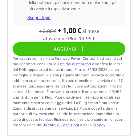
della potenza, picchi di consumo o blackout, per
intervenire tempestivamente
Scopri di più
+ 1,00 €
+ 3,00 €
al mese
attivazione Plug 19,95 €
AGGIUNGI
Per sapere se il servizio Fastweb Power Control è attivabile sul
tuo contatore consulta la
lista dei distributori
e verifica le iniziali
del POD apposte sul tuo contatore. Fino al 31/08/2026, salvo
proroghe e disponibile con pagamento tramite carta di credito o
addebito su conto corrente. Il costo mensile del servizio è di 1€
al mese. Successivamente, per le nuove sottoscrizioni, il costo
sarà di 3€ al mese. È previsto un costo di attivazione di 19,95€
una tantum per la Plug. Puoi disattivare il servizio in qualsiasi
momento e senza costi aggiuntivi. La Plug rimarrà tua anche
dopo la disattivazione del servizio. La Plug è coperta da una
garanzia di 24 mesi che include la sostituzione immediata in
caso di guasto tecnico. Richiedendo il servizio confermi di aver
preso visione dei
Termini e Condizioni
e della
Privacy
.