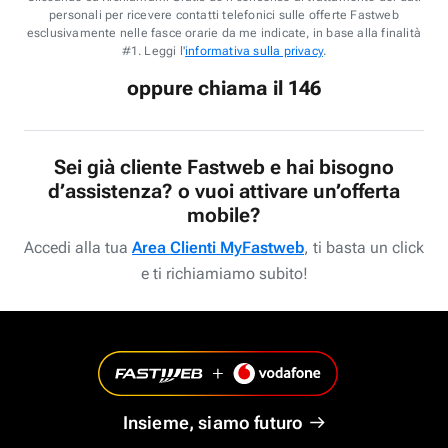
personali per ricevere contatti telefonici sulle offerte Fastweb
esclusivamente nelle fasce orarie da me indicate, in base alla finalità
#1. Leggi l'
informativa sulla privacy
.
oppure chiama il 146
Sei già cliente Fastweb e hai bisogno
d’assistenza? o vuoi attivare un’offerta
mobile?
Accedi alla tua
Area Clienti MyFastweb
, ti basta un click
e ti richiamiamo subito!
Insieme, siamo futuro