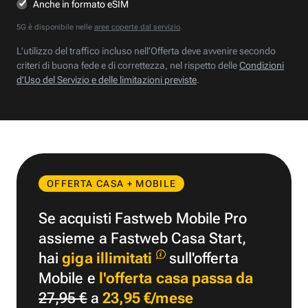
Anche in formato eSIM
5G è disponibile nelle
aree coperte dal servizio
.
L’utilizzo del traffico incluso nell’Offerta deve avvenire secondo
criteri di buona fede e di correttezza, nel rispetto delle
Condizioni
d’Uso del Servizio e delle limitazioni previste
.
OFFERTA CASA + MOBILE
Se acquisti Fastweb Mobile Pro
assieme a Fastweb Casa Start,
hai
giga illimitati
sull'offerta
Mobile e
l'offerta casa passa da
27,95 €
a
23,95 €/mese