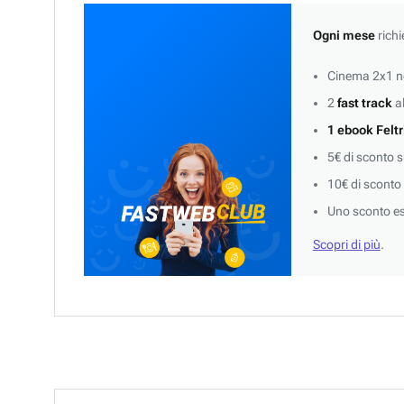
Ogni mese
richi
Cinema 2x1 ne
2
fast track
al
1 ebook Feltr
5€ di sconto 
10€ di sconto
Uno sconto es
Scopri di più
.