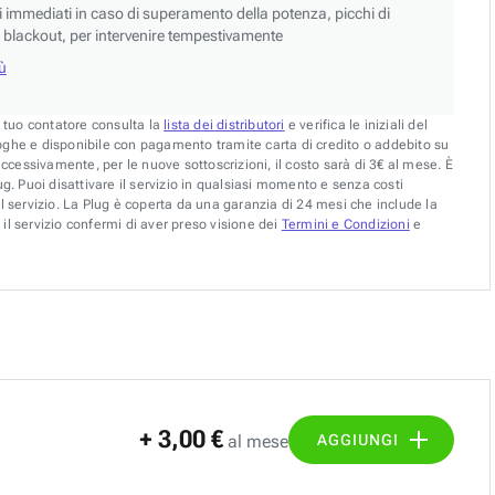
si immediati in caso di superamento della potenza, picchi di
blackout, per intervenire tempestivamente
iù
l tuo contatore consulta la
lista dei distributori
e verifica le iniziali del
oghe e disponibile con pagamento tramite carta di credito o addebito su
uccessivamente, per le nuove sottoscrizioni, il costo sarà di 3€ al mese. È
g. Puoi disattivare il servizio in qualsiasi momento e senza costi
l servizio. La Plug è coperta da una garanzia di 24 mesi che include la
il servizio confermi di aver preso visione dei
Termini e Condizioni
e
+ 3,00 €
AGGIUNGI
al mese