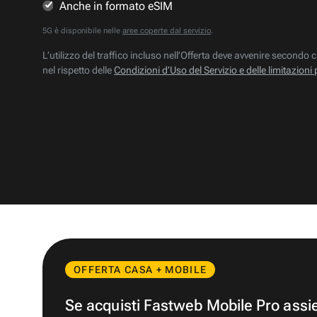
Anche in formato eSIM
5G è disponibile nelle
aree coperte dal servizio
.
L’utilizzo del traffico incluso nell’Offerta deve avvenire secondo c
nel rispetto delle
Condizioni d’Uso del Servizio e delle limitazioni 
OFFERTA CASA + MOBILE
Se acquisti Fastweb Mobile Pro ass