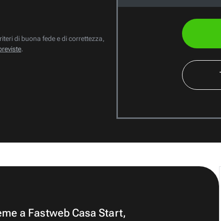
riteri di buona fede e di correttezza,
previste
.
ieme a Fastweb Casa Start,