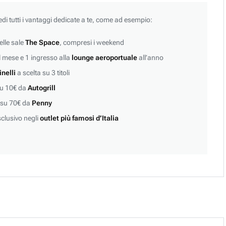
edi tutti i vantaggi dedicate a te, come ad esempio:
lle sale
The Space
, compresi i weekend
 mese e 1 ingresso alla
lounge aeroportuale
all’anno
inelli
a scelta su 3 titoli
su 10€ da
Autogrill
 su 70€ da
Penny
clusivo negli
outlet più famosi d’Italia