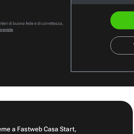
riteri di buona fede e di correttezza,
previste
.
ieme a Fastweb Casa Start,