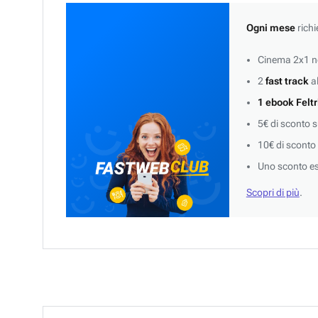
Ogni mese
richi
Cinema 2x1 ne
2
fast track
al
1 ebook Feltr
5€ di sconto 
10€ di sconto
Uno sconto es
Scopri di più
.