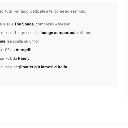
edi tutti i vantaggi dedicate a te, come ad esempio:
lle sale
The Space
, compresi i weekend
 mese e 1 ingresso alla
lounge aeroportuale
all’anno
inelli
a scelta su 3 titoli
su 10€ da
Autogrill
 su 70€ da
Penny
clusivo negli
outlet più famosi d’Italia