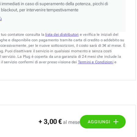
si immediati in caso di superamento della potenza, picchi di
blackout, per intervenire tempestivamente
iù
l tuo contatore consulta la
lista dei distributori
e verifica le iniziali del
oghe e disponibile con pagamento tramite carta di credito o addebito su
uccessivamente, per le nuove sottoscrizioni, il costo sarà di 3€ al mese. È
g. Puoi disattivare il servizio in qualsiasi momento e senza costi
l servizio. La Plug è coperta da una garanzia di 24 mesi che include la
il servizio confermi di aver preso visione dei
Termini e Condizioni
e
+ 3,00 €
AGGIUNGI
al mese