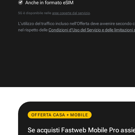
Anche in formato eSIM
5G è disponibile nelle
aree coperte dal servizio
.
L’utilizzo del traffico incluso nell’Offerta deve avvenire secondo c
nel rispetto delle
Condizioni d’Uso del Servizio e delle limitazioni 
OFFERTA CASA + MOBILE
Se acquisti Fastweb Mobile Pro ass