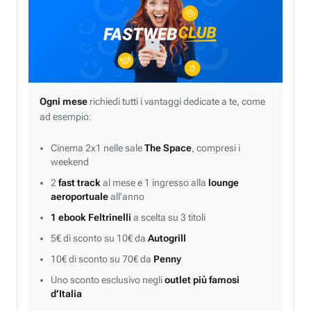
Ogni mese
richiedi tutti i vantaggi dedicate a te, come
ad esempio:
Cinema 2x1 nelle sale
The Space
, compresi i
weekend
2
fast track
al mese e 1 ingresso alla
lounge
aeroportuale
all’anno
1 ebook Feltrinelli
a scelta su 3 titoli
5€ di sconto su 10€ da
Autogrill
10€ di sconto su 70€ da
Penny
Uno sconto esclusivo negli
outlet più famosi
d’Italia