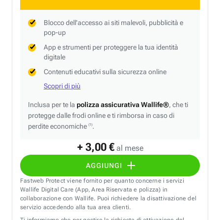
Blocco dell'accesso ai siti malevoli, pubblicità e
pop-up
App e strumenti per proteggere la tua identità
digitale
Contenuti educativi sulla sicurezza online
Scopri di più
Inclusa per te la
polizza assicurativa Wallife®
, che ti
protegge dalle frodi online e ti rimborsa in caso di
perdite economiche
.
(1)
+ 3,00 €
al mese
AGGIUNGI
Fastweb Protect viene fornito per quanto concerne i servizi
Wallife Digital Care (App, Area Riservata e polizza) in
collaborazione con Wallife. Puoi richiedere la disattivazione del
servizio accedendo alla tua area clienti.
Ti informiamo che per gestire la richiesta di attivazione del