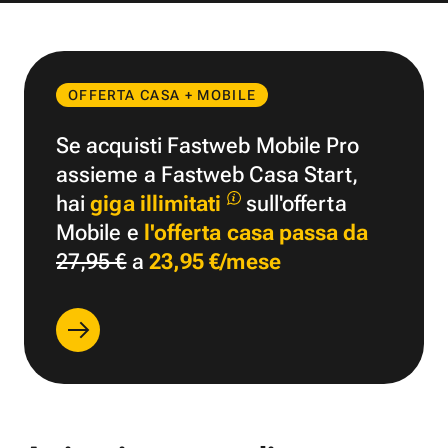
OFFERTA CASA + MOBILE
Se acquisti Fastweb Mobile Pro
assieme a Fastweb Casa Start,
hai
giga illimitati
sull'offerta
Mobile e
l'offerta casa passa da
27,95 €
a
23,95 €/mese