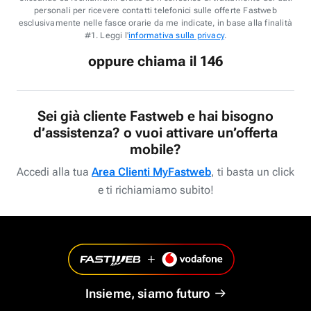
personali per ricevere contatti telefonici sulle offerte Fastweb
esclusivamente nelle fasce orarie da me indicate, in base alla finalità
#1. Leggi l'
informativa sulla privacy
.
oppure chiama il 146
Sei già cliente Fastweb e hai bisogno
d’assistenza? o vuoi attivare un’offerta
mobile?
Accedi alla tua
Area Clienti MyFastweb
, ti basta un click
e ti richiamiamo subito!
Insieme, siamo futuro