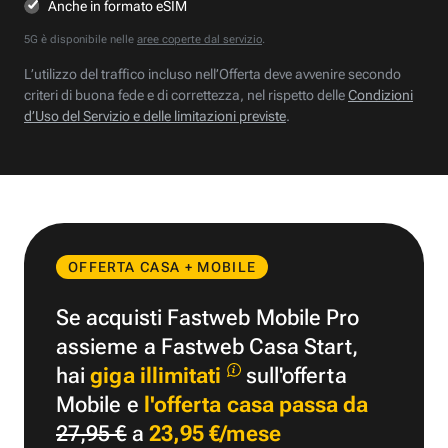
Anche in formato eSIM
5G è disponibile nelle
aree coperte dal servizio
.
L’utilizzo del traffico incluso nell’Offerta deve avvenire secondo
criteri di buona fede e di correttezza, nel rispetto delle
Condizioni
d’Uso del Servizio e delle limitazioni previste
.
OFFERTA CASA + MOBILE
Se acquisti Fastweb Mobile Pro
assieme a Fastweb Casa Start,
hai
giga illimitati
sull'offerta
Mobile e
l'offerta casa passa da
27,95 €
a
23,95 €/mese