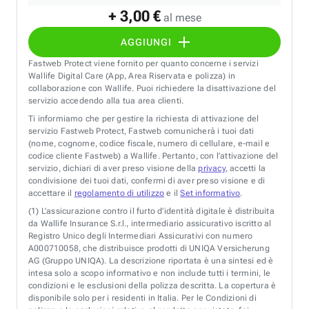
+ 3,00 €
al mese
AGGIUNGI
Fastweb Protect viene fornito per quanto concerne i servizi
Wallife Digital Care (App, Area Riservata e polizza) in
collaborazione con Wallife. Puoi richiedere la disattivazione del
servizio accedendo alla tua area clienti.
Ti informiamo che per gestire la richiesta di attivazione del
servizio Fastweb Protect, Fastweb comunicherà i tuoi dati
(nome, cognome, codice fiscale, numero di cellulare, e-mail e
codice cliente Fastweb) a Wallife. Pertanto, con l’attivazione del
servizio, dichiari di aver preso visione della
privacy
, accetti la
condivisione dei tuoi dati, confermi di aver preso visione e di
accettare il
regolamento di utilizzo
e il
Set informativo
.
(1)
L’assicurazione contro il furto d’identità digitale è distribuita
da Wallife Insurance S.r.l., intermediario assicurativo iscritto al
Registro Unico degli Intermediari Assicurativi con numero
A000710058, che distribuisce prodotti di UNIQA Versicherung
AG (Gruppo UNIQA). La descrizione riportata è una sintesi ed è
intesa solo a scopo informativo e non include tutti i termini, le
condizioni e le esclusioni della polizza descritta. La copertura è
disponibile solo per i residenti in Italia. Per le Condizioni di