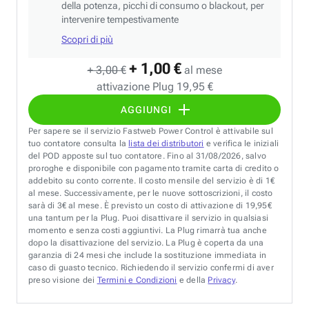
della potenza, picchi di consumo o blackout, per
intervenire tempestivamente
Scopri di più
+ 1,00 €
+ 3,00 €
al mese
attivazione Plug 19,95 €
AGGIUNGI
Per sapere se il servizio Fastweb Power Control è attivabile sul
tuo contatore consulta la
lista dei distributori
e verifica le iniziali
del POD apposte sul tuo contatore. Fino al 31/08/2026, salvo
proroghe e disponibile con pagamento tramite carta di credito o
addebito su conto corrente. Il costo mensile del servizio è di 1€
al mese. Successivamente, per le nuove sottoscrizioni, il costo
sarà di 3€ al mese. È previsto un costo di attivazione di 19,95€
una tantum per la Plug. Puoi disattivare il servizio in qualsiasi
momento e senza costi aggiuntivi. La Plug rimarrà tua anche
dopo la disattivazione del servizio. La Plug è coperta da una
garanzia di 24 mesi che include la sostituzione immediata in
caso di guasto tecnico. Richiedendo il servizio confermi di aver
preso visione dei
Termini e Condizioni
e della
Privacy
.