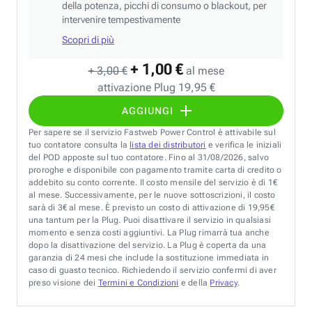
della potenza, picchi di consumo o blackout, per
intervenire tempestivamente
Scopri di più
+ 1,00 €
+ 3,00 €
al mese
attivazione Plug 19,95 €
AGGIUNGI
Per sapere se il servizio Fastweb Power Control è attivabile sul
tuo contatore consulta la
lista dei distributori
e verifica le iniziali
del POD apposte sul tuo contatore. Fino al 31/08/2026, salvo
proroghe e disponibile con pagamento tramite carta di credito o
addebito su conto corrente. Il costo mensile del servizio è di 1€
al mese. Successivamente, per le nuove sottoscrizioni, il costo
sarà di 3€ al mese. È previsto un costo di attivazione di 19,95€
una tantum per la Plug. Puoi disattivare il servizio in qualsiasi
momento e senza costi aggiuntivi. La Plug rimarrà tua anche
dopo la disattivazione del servizio. La Plug è coperta da una
garanzia di 24 mesi che include la sostituzione immediata in
caso di guasto tecnico. Richiedendo il servizio confermi di aver
preso visione dei
Termini e Condizioni
e della
Privacy
.