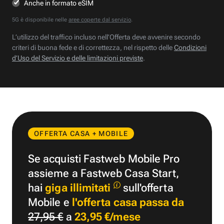
Anche in formato eSIM
5G è disponibile nelle
aree coperte dal servizio
.
L’utilizzo del traffico incluso nell’Offerta deve avvenire secondo
criteri di buona fede e di correttezza, nel rispetto delle
Condizioni
d’Uso del Servizio e delle limitazioni previste
.
OFFERTA CASA + MOBILE
Se acquisti Fastweb Mobile Pro
assieme a Fastweb Casa Start,
hai
giga illimitati
sull'offerta
Mobile e
l'offerta casa passa da
27,95 €
a
23,95 €/mese