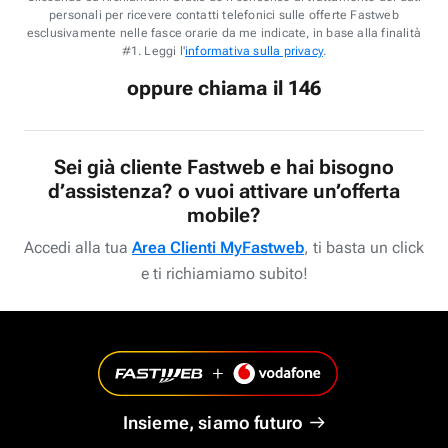
personali per ricevere contatti telefonici sulle offerte Fastweb
esclusivamente nelle fasce orarie da me indicate, in base alla finalità
#1. Leggi l'
informativa sulla privacy
.
oppure chiama il 146
Sei già cliente Fastweb e hai bisogno
d’assistenza? o vuoi attivare un’offerta
mobile?
Accedi alla tua
Area Clienti MyFastweb
, ti basta un click
e ti richiamiamo subito!
Insieme, siamo futuro