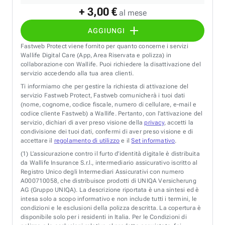
+ 3,00 €
al mese
AGGIUNGI
Fastweb Protect viene fornito per quanto concerne i servizi
Wallife Digital Care (App, Area Riservata e polizza) in
collaborazione con Wallife. Puoi richiedere la disattivazione del
servizio accedendo alla tua area clienti.
Ti informiamo che per gestire la richiesta di attivazione del
servizio Fastweb Protect, Fastweb comunicherà i tuoi dati
(nome, cognome, codice fiscale, numero di cellulare, e-mail e
codice cliente Fastweb) a Wallife. Pertanto, con l’attivazione del
servizio, dichiari di aver preso visione della
privacy
, accetti la
condivisione dei tuoi dati, confermi di aver preso visione e di
accettare il
regolamento di utilizzo
e il
Set informativo
.
(1)
L’assicurazione contro il furto d’identità digitale è distribuita
da Wallife Insurance S.r.l., intermediario assicurativo iscritto al
Registro Unico degli Intermediari Assicurativi con numero
A000710058, che distribuisce prodotti di UNIQA Versicherung
AG (Gruppo UNIQA). La descrizione riportata è una sintesi ed è
intesa solo a scopo informativo e non include tutti i termini, le
condizioni e le esclusioni della polizza descritta. La copertura è
disponibile solo per i residenti in Italia. Per le Condizioni di