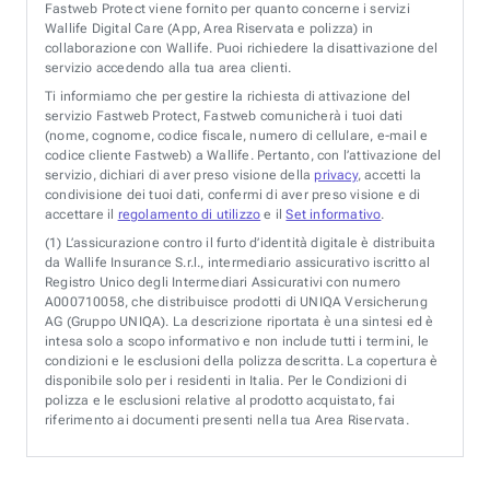
Fastweb Protect viene fornito per quanto concerne i servizi
Wallife Digital Care (App, Area Riservata e polizza) in
collaborazione con Wallife. Puoi richiedere la disattivazione del
servizio accedendo alla tua area clienti.
Ti informiamo che per gestire la richiesta di attivazione del
servizio Fastweb Protect, Fastweb comunicherà i tuoi dati
(nome, cognome, codice fiscale, numero di cellulare, e-mail e
codice cliente Fastweb) a Wallife. Pertanto, con l’attivazione del
servizio, dichiari di aver preso visione della
privacy
, accetti la
condivisione dei tuoi dati, confermi di aver preso visione e di
accettare il
regolamento di utilizzo
e il
Set informativo
.
(1)
L’assicurazione contro il furto d’identità digitale è distribuita
da Wallife Insurance S.r.l., intermediario assicurativo iscritto al
Registro Unico degli Intermediari Assicurativi con numero
A000710058, che distribuisce prodotti di UNIQA Versicherung
AG (Gruppo UNIQA). La descrizione riportata è una sintesi ed è
intesa solo a scopo informativo e non include tutti i termini, le
condizioni e le esclusioni della polizza descritta. La copertura è
disponibile solo per i residenti in Italia. Per le Condizioni di
polizza e le esclusioni relative al prodotto acquistato, fai
riferimento ai documenti presenti nella tua Area Riservata.