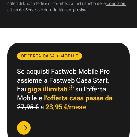
criteri di buona fede e di correttezza, nel rispetto delle
Condizioni
d’Uso del Servizio e delle limitazioni previste
.
OFFERTA CASA + MOBILE
Se acquisti Fastweb Mobile Pro
assieme a Fastweb Casa Start,
hai
giga illimitati
sull'offerta
Mobile e
l'offerta casa passa da
27,95 €
a
23,95 €/mese