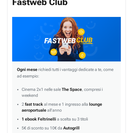
Fastweb Club
Ogni mese
richiedi tutti i vantaggi dedicate a te, come
ad esempio:
Cinema 2x1 nelle sale
The Space
, compresi i
weekend
2
fast track
al mese e 1 ingresso alla
lounge
aeroportuale
all’anno
1 ebook Feltrinelli
a scelta su 3 titoli
5€ di sconto su 10€ da
Autogrill