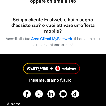
oppure chiama il 146
Sei già cliente Fastweb e hai bisogno
d’assistenza? o vuoi attivare un’offerta
mobile?
Accedi alla tua
Area Clienti MyFastweb
, ti basta un click
e ti richiamiamo subito!
Insieme, siamo futuro
Chi siamo