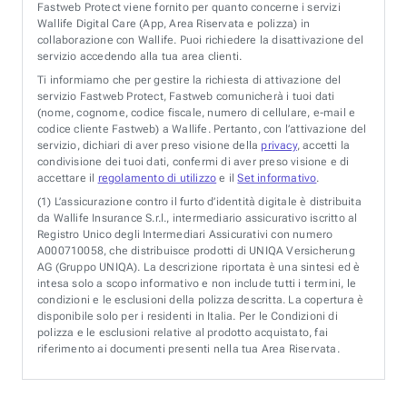
Fastweb Protect viene fornito per quanto concerne i servizi
Wallife Digital Care (App, Area Riservata e polizza) in
collaborazione con Wallife. Puoi richiedere la disattivazione del
servizio accedendo alla tua area clienti.
Ti informiamo che per gestire la richiesta di attivazione del
servizio Fastweb Protect, Fastweb comunicherà i tuoi dati
(nome, cognome, codice fiscale, numero di cellulare, e-mail e
codice cliente Fastweb) a Wallife. Pertanto, con l’attivazione del
servizio, dichiari di aver preso visione della
privacy
, accetti la
condivisione dei tuoi dati, confermi di aver preso visione e di
accettare il
regolamento di utilizzo
e il
Set informativo
.
(1)
L’assicurazione contro il furto d’identità digitale è distribuita
da Wallife Insurance S.r.l., intermediario assicurativo iscritto al
Registro Unico degli Intermediari Assicurativi con numero
A000710058, che distribuisce prodotti di UNIQA Versicherung
AG (Gruppo UNIQA). La descrizione riportata è una sintesi ed è
intesa solo a scopo informativo e non include tutti i termini, le
condizioni e le esclusioni della polizza descritta. La copertura è
disponibile solo per i residenti in Italia. Per le Condizioni di
polizza e le esclusioni relative al prodotto acquistato, fai
riferimento ai documenti presenti nella tua Area Riservata.