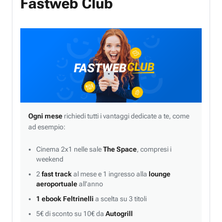
Fastweb Club
Ogni mese
richiedi tutti i vantaggi dedicate a te, come
ad esempio:
Cinema 2x1 nelle sale
The Space
, compresi i
weekend
2
fast track
al mese e 1 ingresso alla
lounge
aeroportuale
all’anno
1 ebook Feltrinelli
a scelta su 3 titoli
5€ di sconto su 10€ da
Autogrill