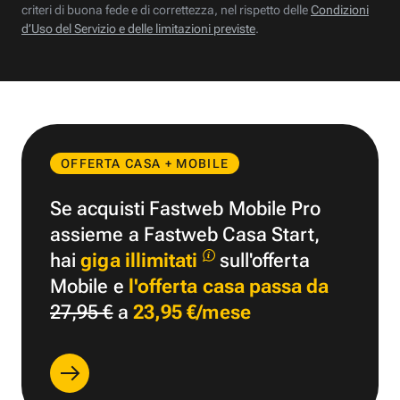
criteri di buona fede e di correttezza, nel rispetto delle
Condizioni
d’Uso del Servizio e delle limitazioni previste
.
OFFERTA CASA + MOBILE
Se acquisti Fastweb Mobile Pro
assieme a Fastweb Casa Start,
hai
giga illimitati
sull'offerta
Mobile e
l'offerta casa passa da
27,95 €
a
23,95 €/mese