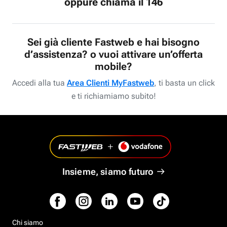
oppure chiama il 146
Sei già cliente Fastweb e hai bisogno
d’assistenza? o vuoi attivare un’offerta
mobile?
Accedi alla tua
Area Clienti MyFastweb
, ti basta un click
e ti richiamiamo subito!
Insieme, siamo futuro
Chi siamo