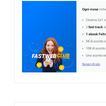
Ogni mese
richi
Cinema 2x1 ne
2
fast track
al
1 ebook Feltr
5€ di sconto 
10€ di sconto
Uno sconto es
Scopri di più
.