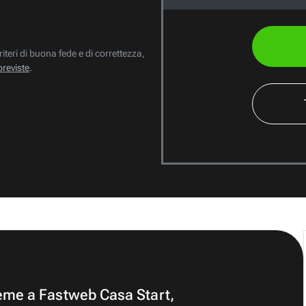
riteri di buona fede e di correttezza,
previste
.
ieme a Fastweb Casa Start,