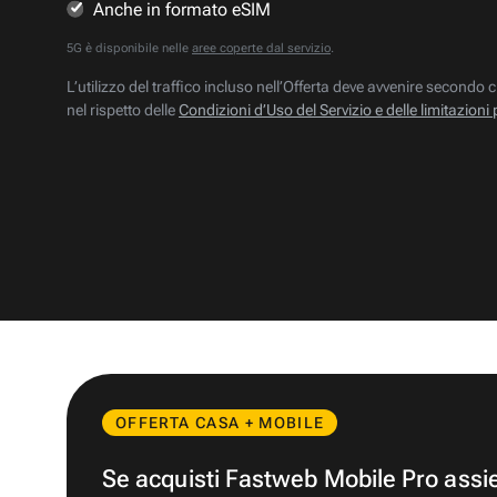
Anche in formato eSIM
5G è disponibile nelle
aree coperte dal servizio
.
L’utilizzo del traffico incluso nell’Offerta deve avvenire secondo c
nel rispetto delle
Condizioni d’Uso del Servizio e delle limitazioni 
OFFERTA CASA + MOBILE
Se acquisti Fastweb Mobile Pro ass