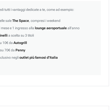
edi tutti i vantaggi dedicate a te, come ad esempio:
lle sale
The Space
, compresi i weekend
 mese e 1 ingresso alla
lounge aeroportuale
all’anno
inelli
a scelta su 3 titoli
su 10€ da
Autogrill
 su 70€ da
Penny
clusivo negli
outlet più famosi d’Italia