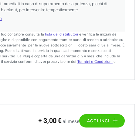
si immediati in caso di superamento della potenza, picchi di
blackout, per intervenire tempestivamente
iù
l tuo contatore consulta la
lista dei distributori
e verifica le iniziali del
oghe e disponibile con pagamento tramite carta di credito o addebito su
uccessivamente, per le nuove sottoscrizioni, il costo sarà di 3€ al mese. È
g. Puoi disattivare il servizio in qualsiasi momento e senza costi
l servizio. La Plug è coperta da una garanzia di 24 mesi che include la
il servizio confermi di aver preso visione dei
Termini e Condizioni
e
+ 3,00 €
AGGIUNGI
al mese