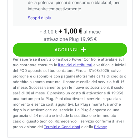
della potenza, picchi di consumo o blackout, per
intervenire tempestivamente
Scopri di più
+ 1,00 €
+ 3,00 €
al mese
attivazione Plug 19,95 €
AGGIUNGI
Per sapere se il servizio Fastweb Power Control è attivabile sul
tuo contatore consulta la
lista dei distributori
e verifica le iniziali
del POD apposte sul tuo contatore. Fino al 31/08/2026, salvo
proroghe e disponibile con pagamento tramite carta di credito o
addebito su conto corrente. Il costo mensile del servizio è di 1€
al mese. Successivamente, per le nuove sottoscrizioni, il costo
sarà di 3€ al mese. È previsto un costo di attivazione di 19,95€
una tantum per la Plug. Puoi disattivare il servizio in qualsiasi
momento e senza costi aggiuntivi. La Plug rimarrà tua anche
dopo la disattivazione del servizio. La Plug è coperta da una
garanzia di 24 mesi che include la sostituzione immediata in
caso di guasto tecnico. Richiedendo il servizio confermi di aver
preso visione dei
Termini e Condizioni
e della
Privacy
.