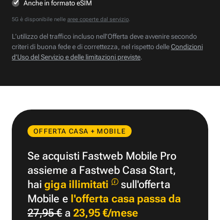
Anche in formato eSIM
5G è disponibile nelle
aree coperte dal servizio
.
L’utilizzo del traffico incluso nell’Offerta deve avvenire secondo
criteri di buona fede e di correttezza, nel rispetto delle
Condizioni
d’Uso del Servizio e delle limitazioni previste
.
OFFERTA CASA + MOBILE
Se acquisti Fastweb Mobile Pro
assieme a Fastweb Casa Start,
hai
giga illimitati
sull'offerta
Mobile e
l'offerta casa passa da
27,95 €
a
23,95 €/mese