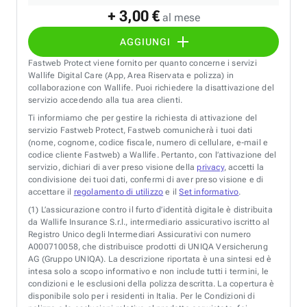
+ 3,00 €
al mese
AGGIUNGI
Fastweb Protect viene fornito per quanto concerne i servizi
Wallife Digital Care (App, Area Riservata e polizza) in
collaborazione con Wallife. Puoi richiedere la disattivazione del
servizio accedendo alla tua area clienti.
Ti informiamo che per gestire la richiesta di attivazione del
servizio Fastweb Protect, Fastweb comunicherà i tuoi dati
(nome, cognome, codice fiscale, numero di cellulare, e-mail e
codice cliente Fastweb) a Wallife. Pertanto, con l’attivazione del
servizio, dichiari di aver preso visione della
privacy
, accetti la
condivisione dei tuoi dati, confermi di aver preso visione e di
accettare il
regolamento di utilizzo
e il
Set informativo
.
(1)
L’assicurazione contro il furto d’identità digitale è distribuita
da Wallife Insurance S.r.l., intermediario assicurativo iscritto al
Registro Unico degli Intermediari Assicurativi con numero
A000710058, che distribuisce prodotti di UNIQA Versicherung
AG (Gruppo UNIQA). La descrizione riportata è una sintesi ed è
intesa solo a scopo informativo e non include tutti i termini, le
condizioni e le esclusioni della polizza descritta. La copertura è
disponibile solo per i residenti in Italia. Per le Condizioni di