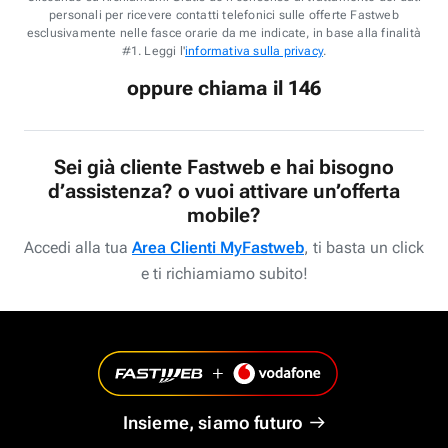
personali per ricevere contatti telefonici sulle offerte Fastweb
esclusivamente nelle fasce orarie da me indicate, in base alla finalità
#1. Leggi l'
informativa sulla privacy
.
oppure chiama il 146
Sei già cliente Fastweb e hai bisogno
d’assistenza? o vuoi attivare un’offerta
mobile?
Accedi alla tua
Area Clienti MyFastweb
, ti basta un click
e ti richiamiamo subito!
Insieme, siamo futuro