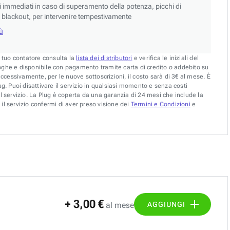
si immediati in caso di superamento della potenza, picchi di
blackout, per intervenire tempestivamente
iù
l tuo contatore consulta la
lista dei distributori
e verifica le iniziali del
oghe e disponibile con pagamento tramite carta di credito o addebito su
uccessivamente, per le nuove sottoscrizioni, il costo sarà di 3€ al mese. È
g. Puoi disattivare il servizio in qualsiasi momento e senza costi
l servizio. La Plug è coperta da una garanzia di 24 mesi che include la
il servizio confermi di aver preso visione dei
Termini e Condizioni
e
+ 3,00 €
AGGIUNGI
al mese