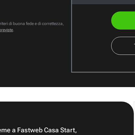
riteri di buona fede e di correttezza,
previste
.
ieme a Fastweb Casa Start,