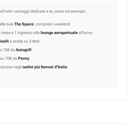
edi tutti i vantaggi dedicate a te, come ad esempio:
lle sale
The Space
, compresi i weekend
 mese e 1 ingresso alla
lounge aeroportuale
all’anno
inelli
a scelta su 3 titoli
su 10€ da
Autogrill
 su 70€ da
Penny
clusivo negli
outlet più famosi d’Italia