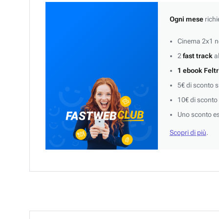
Ogni mese
richi
Cinema 2x1 ne
2
fast track
al
1 ebook Feltr
5€ di sconto 
10€ di sconto
Uno sconto es
Scopri di più
.