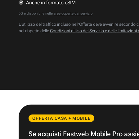
Anche in formato eSIM
5G è disponibile nelle
aree coperte dal servizio
.
L’utilizzo del traffico incluso nell’Offerta deve avvenire secondo c
nel rispetto delle
Condizioni d’Uso del Servizio e delle limitazioni 
OFFERTA CASA + MOBILE
Se acquisti Fastweb Mobile Pro ass