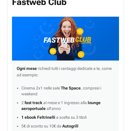
Fastweb Club
Ogni mese
richiedi tutti i vantaggi dedicate a te, come
ad esempio:
Cinema 2x1 nelle sale
The Space
, compresi i
weekend
2
fast track
al mese e 1 ingresso alla
lounge
aeroportuale
all’anno
1 ebook Feltrinelli
a scelta su 3 titoli
5€ di sconto su 10€ da
Autogrill