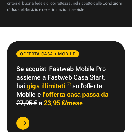
criteri di buona fede e di correttezza, nel rispetto delle
Condizioni
d’Uso del Servizio e delle limitazioni previste
.
OFFERTA CASA + MOBILE
Se acquisti Fastweb Mobile Pro
assieme a Fastweb Casa Start,
hai
giga illimitati
sull'offerta
Mobile e
l'offerta casa passa da
27,95 €
a
23,95 €/mese