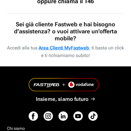
oppure chiama il 146
Sei già cliente Fastweb e hai bisogno
d’assistenza? o vuoi attivare un’offerta
mobile?
Accedi alla tua
Area Clienti MyFastweb
, ti basta un click
e ti richiamiamo subito!
Insieme, siamo futuro
Chi siamo