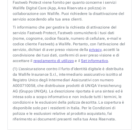
Fastweb Protect viene fornito per quanto concerne i servizi
Wallife Digital Care (App, Area Riservata e polizza) in
collaborazione con Wallife. Puoi richiedere la disattivazione del
servizio accedendo alla tua area clienti.
Ti informiamo che per gestire la richiesta di attivazione del
servizio Fastweb Protect, Fastweb comunicherà i tuoi dati
(nome, cognome, codice fiscale, numero di cellulare, e-mail e
codice cliente Fastweb) a Wallife. Pertanto, con l’attivazione del
servizio, dichiari di aver preso visione della
privacy
, accetti la
condivisione dei tuoi dati, confermi di aver preso visione e di
accettare il
regolamento di utilizzo
e il
Set informativo
.
(1)
L’assicurazione contro il furto d’identità digitale è distribuita
da Wallife Insurance S.r.l., intermediario assicurativo iscritto al
Registro Unico degli Intermediari Assicurativi con numero
A000710058, che distribuisce prodotti di UNIQA Versicherung
AG (Gruppo UNIQA). La descrizione riportata è una sintesi ed è
intesa solo a scopo informativo e non include tutti i termini, le
condizioni e le esclusioni della polizza descritta. La copertura è
disponibile solo per i residenti in Italia. Per le Condizioni di
polizza e le esclusioni relative al prodotto acquistato, fai
riferimento ai documenti presenti nella tua Area Riservata.