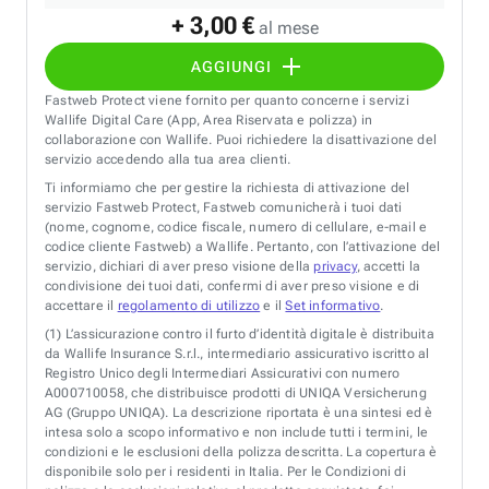
+ 3,00 €
al mese
AGGIUNGI
Fastweb Protect viene fornito per quanto concerne i servizi
Wallife Digital Care (App, Area Riservata e polizza) in
collaborazione con Wallife. Puoi richiedere la disattivazione del
servizio accedendo alla tua area clienti.
Ti informiamo che per gestire la richiesta di attivazione del
servizio Fastweb Protect, Fastweb comunicherà i tuoi dati
(nome, cognome, codice fiscale, numero di cellulare, e-mail e
codice cliente Fastweb) a Wallife. Pertanto, con l’attivazione del
servizio, dichiari di aver preso visione della
privacy
, accetti la
condivisione dei tuoi dati, confermi di aver preso visione e di
accettare il
regolamento di utilizzo
e il
Set informativo
.
(1)
L’assicurazione contro il furto d’identità digitale è distribuita
da Wallife Insurance S.r.l., intermediario assicurativo iscritto al
Registro Unico degli Intermediari Assicurativi con numero
A000710058, che distribuisce prodotti di UNIQA Versicherung
AG (Gruppo UNIQA). La descrizione riportata è una sintesi ed è
intesa solo a scopo informativo e non include tutti i termini, le
condizioni e le esclusioni della polizza descritta. La copertura è
disponibile solo per i residenti in Italia. Per le Condizioni di