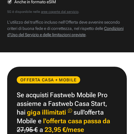
Anche in formato eSIM
5G è disponibile nelle
aree coperte dal servizio
.
L’utilizzo del traffico incluso nell’Offerta deve avvenire secondo
criteri di buona fede e di correttezza, nel rispetto delle
Condizioni
d’Uso del Servizio e delle limitazioni previste
.
OFFERTA CASA + MOBILE
Se acquisti Fastweb Mobile Pro
assieme a Fastweb Casa Start,
hai
giga illimitati
sull'offerta
Mobile e
l'offerta casa passa da
27,95 €
a
23,95 €/mese