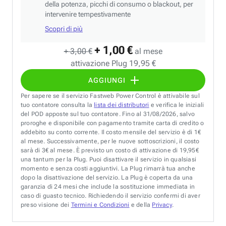
della potenza, picchi di consumo o blackout, per
intervenire tempestivamente
Scopri di più
+ 1,00 €
+ 3,00 €
al mese
attivazione Plug 19,95 €
AGGIUNGI
Per sapere se il servizio Fastweb Power Control è attivabile sul
tuo contatore consulta la
lista dei distributori
e verifica le iniziali
del POD apposte sul tuo contatore. Fino al 31/08/2026, salvo
proroghe e disponibile con pagamento tramite carta di credito o
addebito su conto corrente. Il costo mensile del servizio è di 1€
al mese. Successivamente, per le nuove sottoscrizioni, il costo
sarà di 3€ al mese. È previsto un costo di attivazione di 19,95€
una tantum per la Plug. Puoi disattivare il servizio in qualsiasi
momento e senza costi aggiuntivi. La Plug rimarrà tua anche
dopo la disattivazione del servizio. La Plug è coperta da una
garanzia di 24 mesi che include la sostituzione immediata in
caso di guasto tecnico. Richiedendo il servizio confermi di aver
preso visione dei
Termini e Condizioni
e della
Privacy
.