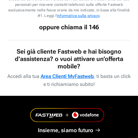
personali per ricevere contatti telefonici sulle offerte Fastweb
esclusivamente nelle fasce orarie da me indicate, in base alla finalità
#1. Leggi l'
informativa sulla privacy
.
oppure chiama il 146
Sei già cliente Fastweb e hai bisogno
d’assistenza? o vuoi attivare un’offerta
mobile?
Accedi alla tua
Area Clienti MyFastweb
, ti basta un click
e ti richiamiamo subito!
Insieme, siamo futuro