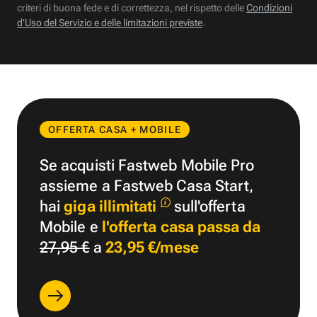
criteri di buona fede e di correttezza, nel rispetto delle
Condizioni
d’Uso del Servizio e delle limitazioni previste
.
OFFERTA CASA + MOBILE
Se acquisti Fastweb Mobile Pro
assieme a Fastweb Casa Start,
hai
giga illimitati
sull'offerta
Mobile e
l'offerta casa passa da
27,95 €
a
23,95 €/mese