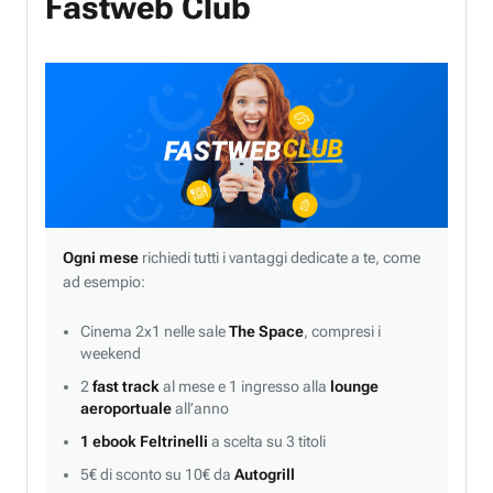
Fastweb Club
Ogni mese
richiedi tutti i vantaggi dedicate a te, come
ad esempio:
Cinema 2x1 nelle sale
The Space
, compresi i
weekend
2
fast track
al mese e 1 ingresso alla
lounge
aeroportuale
all’anno
1 ebook Feltrinelli
a scelta su 3 titoli
5€ di sconto su 10€ da
Autogrill