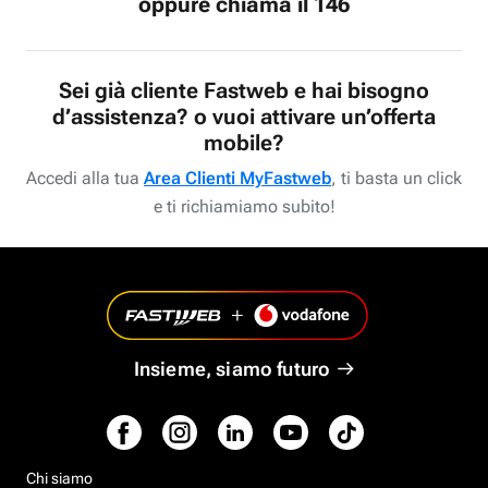
oppure chiama il 146
Sei già cliente Fastweb e hai bisogno
d’assistenza? o vuoi attivare un’offerta
mobile?
Accedi alla tua
Area Clienti MyFastweb
, ti basta un click
e ti richiamiamo subito!
Insieme, siamo futuro
Chi siamo