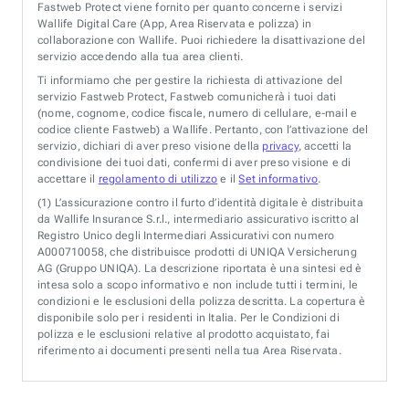
Fastweb Protect viene fornito per quanto concerne i servizi
Wallife Digital Care (App, Area Riservata e polizza) in
collaborazione con Wallife. Puoi richiedere la disattivazione del
servizio accedendo alla tua area clienti.
Ti informiamo che per gestire la richiesta di attivazione del
servizio Fastweb Protect, Fastweb comunicherà i tuoi dati
(nome, cognome, codice fiscale, numero di cellulare, e-mail e
codice cliente Fastweb) a Wallife. Pertanto, con l’attivazione del
servizio, dichiari di aver preso visione della
privacy
, accetti la
condivisione dei tuoi dati, confermi di aver preso visione e di
accettare il
regolamento di utilizzo
e il
Set informativo
.
(1)
L’assicurazione contro il furto d’identità digitale è distribuita
da Wallife Insurance S.r.l., intermediario assicurativo iscritto al
Registro Unico degli Intermediari Assicurativi con numero
A000710058, che distribuisce prodotti di UNIQA Versicherung
AG (Gruppo UNIQA). La descrizione riportata è una sintesi ed è
intesa solo a scopo informativo e non include tutti i termini, le
condizioni e le esclusioni della polizza descritta. La copertura è
disponibile solo per i residenti in Italia. Per le Condizioni di
polizza e le esclusioni relative al prodotto acquistato, fai
riferimento ai documenti presenti nella tua Area Riservata.