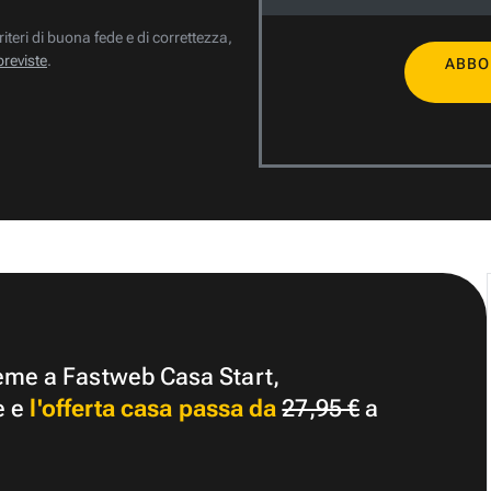
riteri di buona fede e di correttezza,
previste
.
ABBO
ieme a Fastweb Casa Start,
e e
l'offerta casa passa da
27,95 €
a