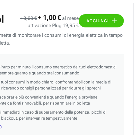
l
+ 1,00 €
+ 3,00 €
al mese
AGGIUNGI
attivazione Plug 19,95 €
ermette di monitorare i consumi di energia elettrica in tempo
letta.
nuto per minuto il consumo energetico dei tuoi elettrodomestici
 sempre quanto e quando stai consumando
i tuoi consumi in modo chiaro, confrontandoli con la media di
 e ricevendo consigli personalizzati per ridurre gli sprechi
asce orarie più convenienti e quando l’energia proviene
e da fonti rinnovabili, per risparmiare in bolletta
si immediati in caso di superamento della potenza, picchi di
blackout, per intervenire tempestivamente
iù