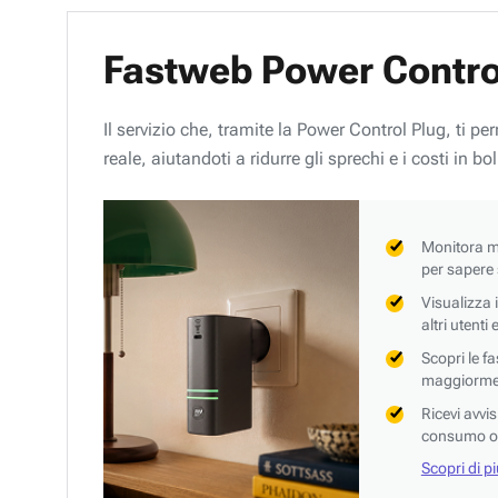
Fastweb Power Contro
Il servizio che, tramite la Power Control Plug, ti p
reale, aiutandoti a ridurre gli sprechi e i costi in bol
Monitora mi
per sapere
Visualizza 
altri utenti
Scopri le f
maggiorment
Ricevi avvi
consumo o 
Scopri di p