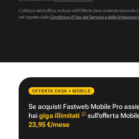
L’utilizzo del traffico incluso nell’Offerta deve avvenire secondo c
nel rispetto delle
Condizioni d’Uso del Servizio e delle limitazioni 
OFFERTA CASA + MOBILE
Se acquisti Fastweb Mobile Pro ass
hai
giga illimitati
sull'offerta Mobil
23,95 €/mese