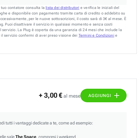
l tuo contatore consulta la
lista dei distributori
e verifica le iniziali del
oghe e disponibile con pagamento tramite carta di credito o addebito su
uccessivamente, per le nuove sottoscrizioni, il costo sarà di 3€ al mese. È
g. Puoi disattivare il servizio in qualsiasi momento e senza costi
l servizio. La Plug è coperta da una garanzia di 24 mesi che include la
il servizio confermi di aver preso visione dei
Termini e Condizioni
e
+ 3,00 €
AGGIUNGI
al mese
edi tutti i vantaggi dedicate a te, come ad esempio:
lle sale
The Space
, compresi i weekend