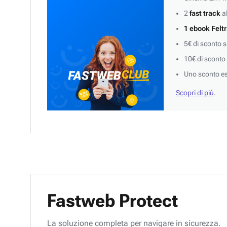
2
fast track
al
1 ebook Feltr
5€ di sconto 
10€ di sconto
Uno sconto es
Scopri di più
.
Fastweb Protect
La soluzione completa per navigare in sicurezza.