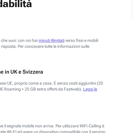
abilità
o che vuoi: con noi hai
minuti illimitati
verso fissi e mobili
risposta. Per conoscere tutte le informazioni sulle
e in UK e Svizzera
aesi UE, proprio come a casa. E senza costi aggiuntivi (20
UE Roaming + 25 GB extra offerti da Fastweb).
Leggi le
 il segnale mobile non arriva. Per utilizzare WiFi-Calling è
ete WI-FI ed avere un dispositivo compatibile con il servizio