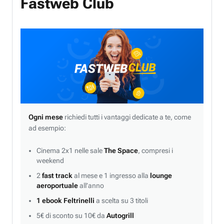
Fastweb Club
Ogni mese
richiedi tutti i vantaggi dedicate a te, come
ad esempio:
Cinema 2x1 nelle sale
The Space
, compresi i
weekend
2
fast track
al mese e 1 ingresso alla
lounge
aeroportuale
all’anno
1 ebook Feltrinelli
a scelta su 3 titoli
5€ di sconto su 10€ da
Autogrill