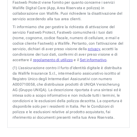
Fastweb Protect viene fornito per quanto concerne i servizi
Wallife Digital Care (App, Area Riservata e polizza) in
collaborazione con Wallife. Puoi richiedere la disattivazione del
servizio accedendo alla tua area clienti.
Ti informiamo che per gestire la richiesta di attivazione del
servizio Fastweb Protect, Fastweb comunicherà i tuoi dati
(nome, cognome, codice fiscale, numero di cellulare, e-mail e
codice cliente Fastweb) a Wallife. Pertanto, con l’attivazione del
servizio, dichiari di aver preso visione della
privacy
, accetti la
condivisione dei tuoi dati, confermi di aver preso visione e di
accettare il
regolamento di utilizzo
e il
Set informativo
.
(1)
L’assicurazione contro il furto d’identità digitale è distribuita
da Wallife Insurance S.r.l., intermediario assicurativo iscritto al
Registro Unico degli Intermediari Assicurativi con numero
A000710058, che distribuisce prodotti di UNIQA Versicherung
AG (Gruppo UNIQA). La descrizione riportata è una sintesi ed è
intesa solo a scopo informativo e non include tutti i termini, le
condizioni e le esclusioni della polizza descritta. La copertura è
disponibile solo per i residenti in Italia. Per le Condizioni di
polizza e le esclusioni relative al prodotto acquistato, fai
riferimento ai documenti presenti nella tua Area Riservata.