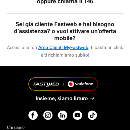
oppure chiama il 146
Sei già cliente Fastweb e hai bisogno
d’assistenza? o vuoi attivare un’offerta
mobile?
Accedi alla tua
Area Clienti MyFastweb
, ti basta un click
e ti richiamiamo subito!
Insieme, siamo futuro
Chi siamo