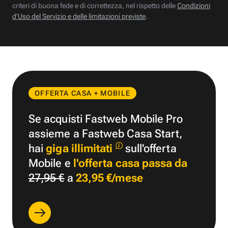
criteri di buona fede e di correttezza, nel rispetto delle
Condizioni
d’Uso del Servizio e delle limitazioni previste
.
OFFERTA CASA + MOBILE
Se acquisti Fastweb Mobile Pro
assieme a Fastweb Casa Start,
hai
giga illimitati
sull'offerta
Mobile e
l'offerta casa passa da
27,95 €
a
23,95 €/mese