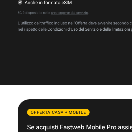
Anche in formato eSIM
5G è disponibile nelle
aree coperte dal servizio
.
L’utilizzo del traffico incluso nell’Offerta deve avvenire secondo c
nel rispetto delle
Condizioni d’Uso del Servizio e delle limitazioni 
OFFERTA CASA + MOBILE
Se acquisti Fastweb Mobile Pro ass