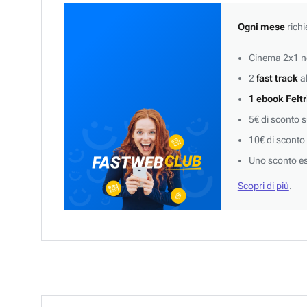
Ogni mese
richi
Cinema 2x1 ne
2
fast track
al
1 ebook Feltr
5€ di sconto 
10€ di sconto
Uno sconto es
Scopri di più
.