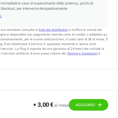
si immediati in caso di superamento della potenza, picchi di
blackout, per intervenire tempestivamente
iù
l tuo contatore consulta la
lista dei distributori
e verifica le iniziali del
oghe e disponibile con pagamento tramite carta di credito o addebito su
uccessivamente, per le nuove sottoscrizioni, il costo sarà di 3€ al mese. È
g. Puoi disattivare il servizio in qualsiasi momento e senza costi
l servizio. La Plug è coperta da una garanzia di 24 mesi che include la
il servizio confermi di aver preso visione dei
Termini e Condizioni
e
+ 3,00 €
AGGIUNGI
al mese