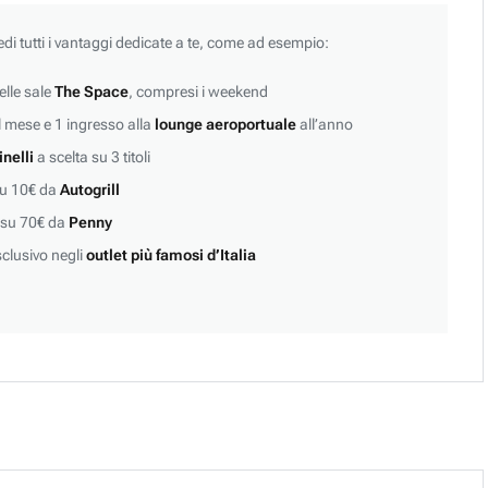
edi tutti i vantaggi dedicate a te, come ad esempio:
lle sale
The Space
, compresi i weekend
 mese e 1 ingresso alla
lounge aeroportuale
all’anno
inelli
a scelta su 3 titoli
su 10€ da
Autogrill
 su 70€ da
Penny
clusivo negli
outlet più famosi d’Italia