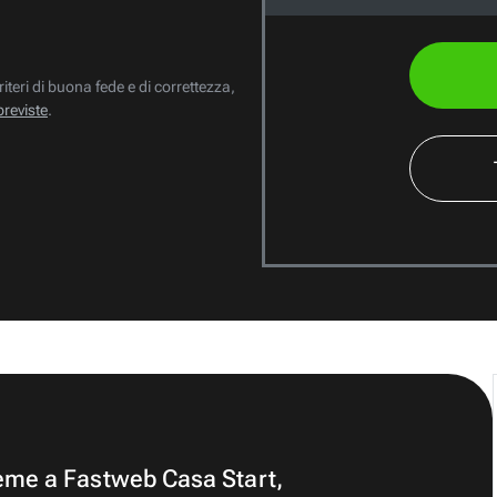
riteri di buona fede e di correttezza,
previste
.
ieme a Fastweb Casa Start,