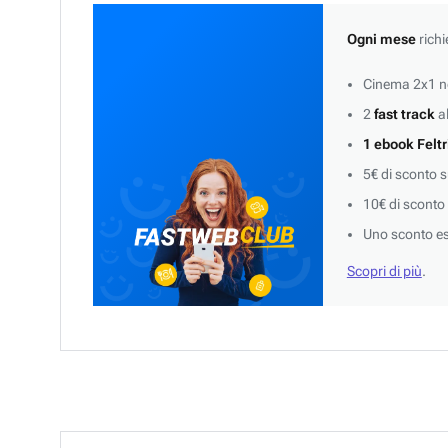
Ogni mese
richi
Cinema 2x1 ne
2
fast track
al
1 ebook Feltr
5€ di sconto 
10€ di sconto
Uno sconto es
Scopri di più
.