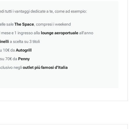
edi tutti i vantaggi dedicate a te, come ad esempio:
lle sale
The Space
, compresi i weekend
 mese e 1 ingresso alla
lounge aeroportuale
all’anno
inelli
a scelta su 3 titoli
su 10€ da
Autogrill
 su 70€ da
Penny
clusivo negli
outlet più famosi d’Italia