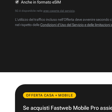
Anche in formato eSIM
5G è disponibile nelle
aree coperte dal servizio
.
L’utilizzo del traffico incluso nell’Offerta deve avvenire secondo c
nel rispetto delle
Condizioni d’Uso del Servizio e delle limitazioni 
OFFERTA CASA + MOBILE
Se acquisti Fastweb Mobile Pro ass