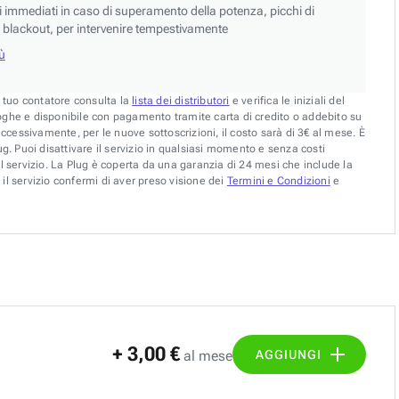
si immediati in caso di superamento della potenza, picchi di
blackout, per intervenire tempestivamente
iù
l tuo contatore consulta la
lista dei distributori
e verifica le iniziali del
oghe e disponibile con pagamento tramite carta di credito o addebito su
uccessivamente, per le nuove sottoscrizioni, il costo sarà di 3€ al mese. È
g. Puoi disattivare il servizio in qualsiasi momento e senza costi
l servizio. La Plug è coperta da una garanzia di 24 mesi che include la
il servizio confermi di aver preso visione dei
Termini e Condizioni
e
+ 3,00 €
AGGIUNGI
al mese