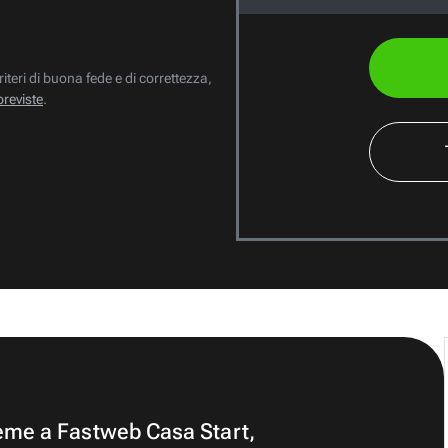
riteri di buona fede e di correttezza,
previste
.
ieme a Fastweb Casa Start,