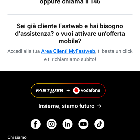
oppure chiama il 146
Sei già cliente Fastweb e hai bisogno
d’assistenza? o vuoi attivare un’offerta
mobile?
Accedi alla tua
Area Clienti MyFastweb
, ti basta un click
e ti richiamiamo subito!
Insieme, siamo futuro
Chi siamo