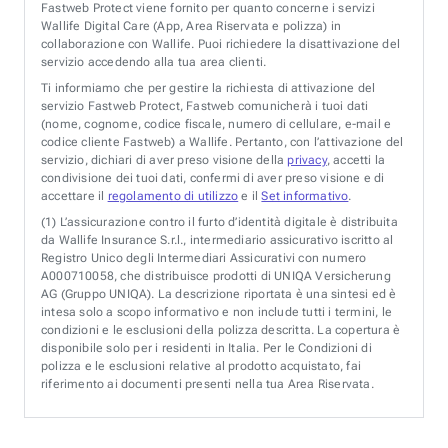
Fastweb Protect viene fornito per quanto concerne i servizi
Wallife Digital Care (App, Area Riservata e polizza) in
collaborazione con Wallife. Puoi richiedere la disattivazione del
servizio accedendo alla tua area clienti.
Ti informiamo che per gestire la richiesta di attivazione del
servizio Fastweb Protect, Fastweb comunicherà i tuoi dati
(nome, cognome, codice fiscale, numero di cellulare, e-mail e
codice cliente Fastweb) a Wallife. Pertanto, con l’attivazione del
servizio, dichiari di aver preso visione della
privacy
, accetti la
condivisione dei tuoi dati, confermi di aver preso visione e di
accettare il
regolamento di utilizzo
e il
Set informativo
.
(1)
L’assicurazione contro il furto d’identità digitale è distribuita
da Wallife Insurance S.r.l., intermediario assicurativo iscritto al
Registro Unico degli Intermediari Assicurativi con numero
A000710058, che distribuisce prodotti di UNIQA Versicherung
AG (Gruppo UNIQA). La descrizione riportata è una sintesi ed è
intesa solo a scopo informativo e non include tutti i termini, le
condizioni e le esclusioni della polizza descritta. La copertura è
disponibile solo per i residenti in Italia. Per le Condizioni di
polizza e le esclusioni relative al prodotto acquistato, fai
riferimento ai documenti presenti nella tua Area Riservata.