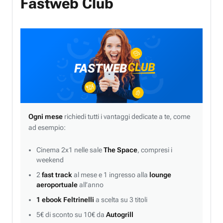
Fastweb Club
Ogni mese
richiedi tutti i vantaggi dedicate a te, come
ad esempio:
Cinema 2x1 nelle sale
The Space
, compresi i
weekend
2
fast track
al mese e 1 ingresso alla
lounge
aeroportuale
all’anno
1 ebook Feltrinelli
a scelta su 3 titoli
5€ di sconto su 10€ da
Autogrill