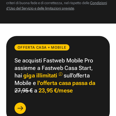
criteri di buona fede e di correttezza, nel rispetto delle
Condizioni
d’Uso del Servizio e delle limitazioni previste
.
OFFERTA CASA + MOBILE
Se acquisti Fastweb Mobile Pro
assieme a Fastweb Casa Start,
hai
giga illimitati
sull'offerta
Mobile e
l'offerta casa passa da
27,95 €
a
23,95 €/mese