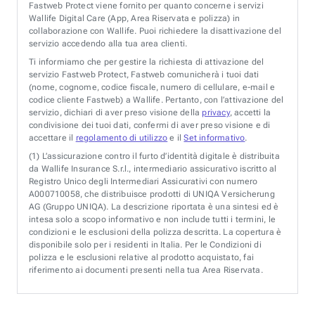
Fastweb Protect viene fornito per quanto concerne i servizi
Wallife Digital Care (App, Area Riservata e polizza) in
collaborazione con Wallife. Puoi richiedere la disattivazione del
servizio accedendo alla tua area clienti.
Ti informiamo che per gestire la richiesta di attivazione del
servizio Fastweb Protect, Fastweb comunicherà i tuoi dati
(nome, cognome, codice fiscale, numero di cellulare, e-mail e
codice cliente Fastweb) a Wallife. Pertanto, con l’attivazione del
servizio, dichiari di aver preso visione della
privacy
, accetti la
condivisione dei tuoi dati, confermi di aver preso visione e di
accettare il
regolamento di utilizzo
e il
Set informativo
.
(1)
L’assicurazione contro il furto d’identità digitale è distribuita
da Wallife Insurance S.r.l., intermediario assicurativo iscritto al
Registro Unico degli Intermediari Assicurativi con numero
A000710058, che distribuisce prodotti di UNIQA Versicherung
AG (Gruppo UNIQA). La descrizione riportata è una sintesi ed è
intesa solo a scopo informativo e non include tutti i termini, le
condizioni e le esclusioni della polizza descritta. La copertura è
disponibile solo per i residenti in Italia. Per le Condizioni di
polizza e le esclusioni relative al prodotto acquistato, fai
riferimento ai documenti presenti nella tua Area Riservata.