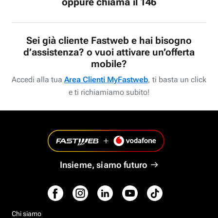
oppure chiama il 146
Sei già cliente Fastweb e hai bisogno
d’assistenza? o vuoi attivare un’offerta
mobile?
Accedi alla tua
Area Clienti MyFastweb
, ti basta un click
e ti richiamiamo subito!
Insieme, siamo futuro
Chi siamo