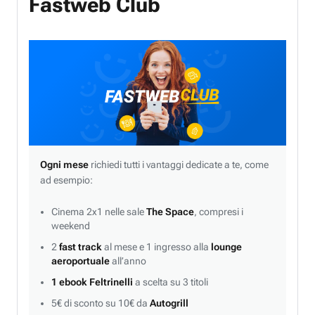
Fastweb Club
Ogni mese
richiedi tutti i vantaggi dedicate a te, come
ad esempio:
Cinema 2x1 nelle sale
The Space
, compresi i
weekend
2
fast track
al mese e 1 ingresso alla
lounge
aeroportuale
all’anno
1 ebook Feltrinelli
a scelta su 3 titoli
5€ di sconto su 10€ da
Autogrill