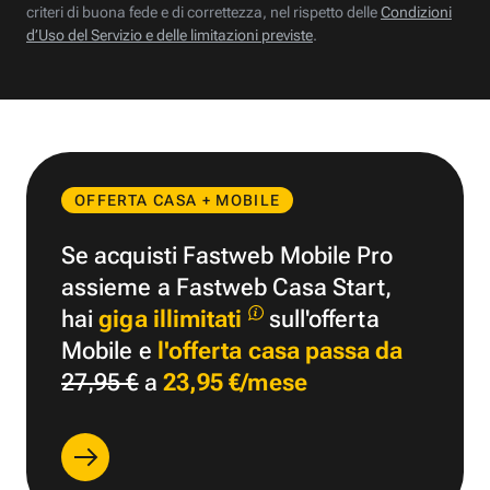
criteri di buona fede e di correttezza, nel rispetto delle
Condizioni
d’Uso del Servizio e delle limitazioni previste
.
OFFERTA CASA + MOBILE
Se acquisti Fastweb Mobile Pro
assieme a Fastweb Casa Start,
hai
giga illimitati
sull'offerta
Mobile e
l'offerta casa passa da
27,95 €
a
23,95 €/mese